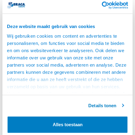
Deze website maakt gebruik van cookies
Wij gebruiken cookies om content en advertenties te
personaliseren, om functies voor social media te bieden
en om ons websiteverkeer te analyseren. Ook delen we
informatie over uw gebruik van onze site met onze
partners voor social media, adverteren en analyse. Deze
partners kunnen deze gegevens combineren met andere
ACT
ACT
informatie die u aan ze heeft verstrekt of die ze hebben
CAT 6 UTP LSZH 1.0
CAT 6 UTP LSZH 0.5
verzameld op basis van uw gebruik van hun services.
METER WIT
METER WIT
ACT Witte 1,0 meter LSZH U/UTP
ACT Witte 0,5 meter LSZH U/UTP
Het chatcontact is alleen mogelijk als u de cookies heeft
CAT6 patchkabel met RJ45
CAT6 patchkabel met RJ45
geaccepteerd.
connectoren
connectoren
Details tonen
€3,95
€3,95
VOOR 15:00 BESTELD,
VOOR 15:00 BESTELD,
MORGEN GELEVERD!
MORGEN GELEVERD!
Alles toestaan