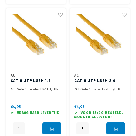
ACT
ACT
CAT 6 UTP LSZH 1.5
CAT 6 UTP LSZH 2.0
METER GEEL
METER GEEL
ACT Gele 1,5 meter LSZH U/UTP
ACT Gele 2 meter LSZH U/UTP
CAT6 patchkabel met RJ45
CAT6 patchkabel met RJ45
connectoren
connectoren
€4,95
€4,95
VRAAG NAAR LEVERTIJD
VOOR 15:00 BESTELD,
MORGEN GELEVERD!