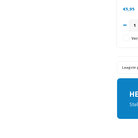
€5,95
Ver
Laagste p
H
Ste