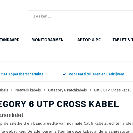
STANDAARD
MONITORARMEN
LAPTOP & PC
TABLET & 
n met Kopersberscherming
Voor Particulieren en Bedrijven!
abels
Netwerk kabels
Category 6 Patchkabels
Cat 6 UTP Cross kabel
EGORY 6 UTP CROSS KABEL
 Cross kabel
 de snelheid en bandbreedte van normale Cat 6 kabels, echter ander
 te gebruiken. De aderparen zitten bij deze kabel anders aangesloten al