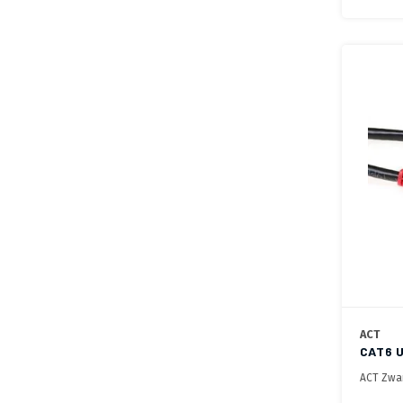
ACT
CAT6 
ACT Zwar
cross me