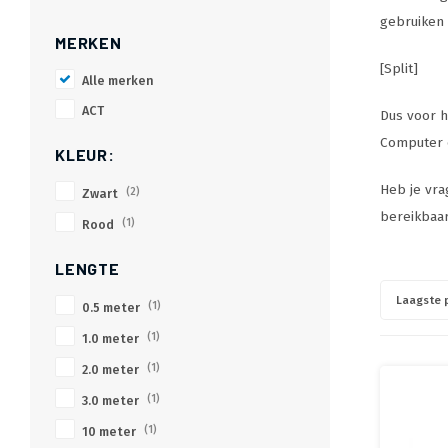
gebruiken 
MERKEN
[Split]
Alle merken
ACT
Dus voor h
Computer o
KLEUR:
Heb je vra
Zwart
(2)
bereikbaar
Rood
(1)
LENGTE
Laagste p
0.5 meter
(1)
1.0 meter
(1)
2.0 meter
(1)
3.0 meter
(1)
10 meter
(1)