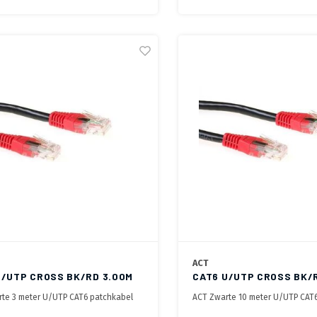
ACT
U/UTP CROSS BK/RD 3.00M
CAT6 U/UTP CROSS BK/
te 3 meter U/UTP CAT6 patchkabel
ACT Zwarte 10 meter U/UTP CAT
t RJ45 connectoren
cross met RJ45 connectoren