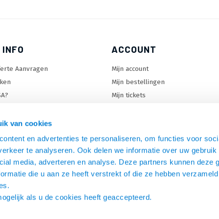
 INFO
ACCOUNT
ferte Aanvragen
Mijn account
ken
Mijn bestellingen
SA?
Mijn tickets
 keuzehulp
Mijn wenslijst
ard keuzehulp
ik van cookies
uzehulp
ontent en advertenties te personaliseren, om functies voor soci
rm keuzehulp
erkeer te analyseren. Ook delen we informatie over uw gebruik 
cial media, adverteren en analyse. Deze partners kunnen deze
ormatie die u aan ze heeft verstrekt of die ze hebben verzameld
es.
mogelijk als u de cookies heeft geaccepteerd.