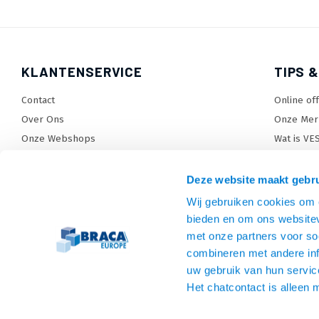
KLANTENSERVICE
TIPS &
Contact
Online of
Over Ons
Onze Mer
Onze Webshops
Wat is VE
Levertijden, dagen en voorwaarden
TV beugel
Verzendkosten
TV standa
Deze website maakt gebru
Retourneren en service
TV lift ke
Wij gebruiken cookies om c
Garantie
Monitora
bieden en om ons websitev
Betaalmethoden en voorwaarden
SiteMap
met onze partners voor so
combineren met andere inf
Privacy policy
uw gebruik van hun servic
Cookies
Het chatcontact is alleen 
Algemene voorwaarden