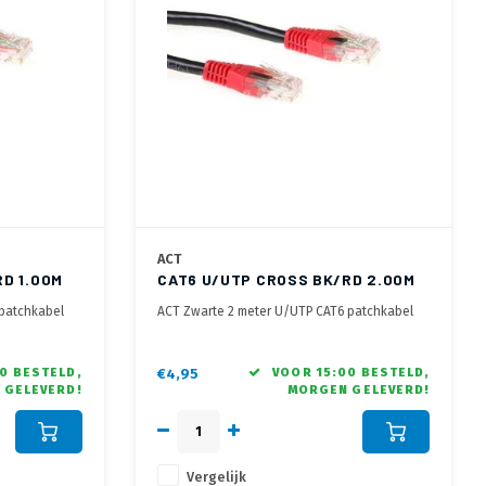
ACT
D 1.00M
CAT6 U/UTP CROSS BK/RD 2.00M
 patchkabel
ACT Zwarte 2 meter U/UTP CAT6 patchkabel
cross met RJ45 connectoren
0 BESTELD,
€4,95
VOOR 15:00 BESTELD,
 GELEVERD!
MORGEN GELEVERD!
Vergelijk