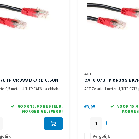
ACT
U/UTP CROSS BK/RD 0.50M
CAT6 U/UTP CROSS BK/R
te 0,5 meter U/UTP CAT6 patchkabel
ACT Zwarte 1 meter U/UTP CAT6
t RJ45 connectoren
cross met RJ45 connectoren
VOOR 15:00 BESTELD,
€3,95
VOOR 15:0
MORGEN GELEVERD!
MORGEN
gelijk
Vergelijk