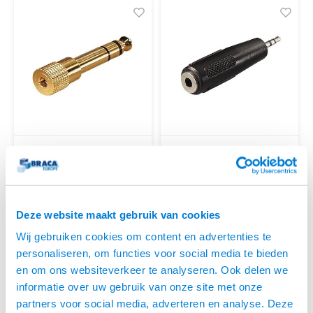
KEM
KEM
6.3MM JACK MALE -
2.5MM STEREO MALE -
3.5MM JACK FEMALE
3.5MM STEREO FEMALE
• Mini-Jack female - Jack male
VERGULD
• Stereo Jack en Stereo mini
Jack aansluiting
Deze website maakt gebruik van cookies
OP VOORRAAD
OP VOORRAAD
€3,95
€3,95
Wij gebruiken cookies om content en advertenties te
personaliseren, om functies voor social media te bieden
en om ons websiteverkeer te analyseren. Ook delen we
informatie over uw gebruik van onze site met onze
partners voor social media, adverteren en analyse. Deze