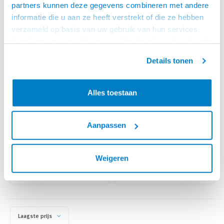
partners kunnen deze gegevens combineren met andere
informatie die u aan ze heeft verstrekt of die ze hebben
verzameld op basis van uw gebruik van hun services.
Het chatcontact is alleen mogelijk als u de cookies heeft
geaccepteerd.
Details tonen
Alles toestaan
KEM
KEM
3.5MM STEREO MALE -
USB A MALE - 3.5 MM
2X RCA FEMALE
STEREO PLUG
• 2 RCA female - 3.5 mm male
• Speel muziek direct vanaf je
Aanpassen
• Zet je stereo audio kabel om
MP 3
naar een mini-jack aansluiting
• Let op, ook de USB zijde is
een male aansluiting
OP VOORRAAD
OP VOORRAAD
€3,95
€4,95
Weigeren
Laagste prijs