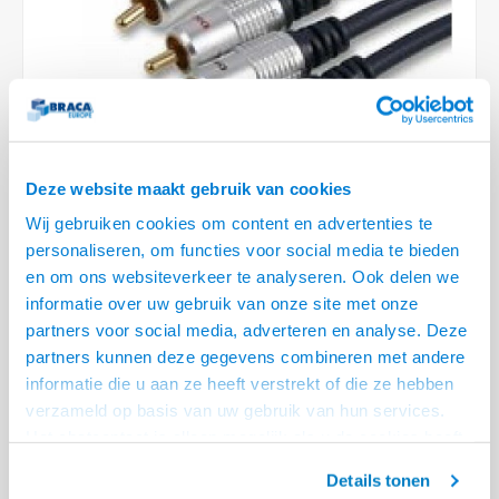
Optica
6.35 m
Plafondbeugels
Vloer/plafond/wand montage
Medische beugels
Fiets beugels
Stroomkabels
Sound
USB C 
HDMI 
Netwe
Stroo
BNC T
Coax &
RCA &
XLR &
TV standaarden
Accessoires
Monitorarm accessoires
Magnetron beugels
BNC / SDI Kabels
USB 2
HDMI 
Netwe
Overi
BNC A
Coax 
RCA &
Conne
Accessoires TV liften
Draaiplateau
Coax en F-Connector Kabels
HDMI 
Netwe
Verle
Composiet Video Kabels
Deze website maakt gebruik van cookies
HDMI 
Stekk
Wij gebruiken cookies om content en advertenties te
Audio kabels
personaliseren, om functies voor social media te bieden
€7,95
€11,95
Power
en om ons websiteverkeer te analyseren. Ook delen we
1 OP VOORRAAD
XLR en Jack Kabels
informatie over uw gebruik van onze site met onze
VOOR 20.30 BESTELD, MORGEN GELEVERD!
Stroo
partners voor social media, adverteren en analyse. Deze
Speaker kabels
partners kunnen deze gegevens combineren met andere
• Zeer soepele high quality kabel
informatie die u aan ze heeft verstrekt of die ze hebben
• Zuurstofvrije koperen aders
verzameld op basis van uw gebruik van hun services.
• Meervoudige afscherming en 24 karaats vergulde contacten
Lees meer
Het chatcontact is alleen mogelijk als u de cookies heeft
geaccepteerd.
Offerte aanvragen? Bel, mail, chat of maak een login aan! (075 - 655
Details tonen
55 80 of mail naar
info@braca.nl
)