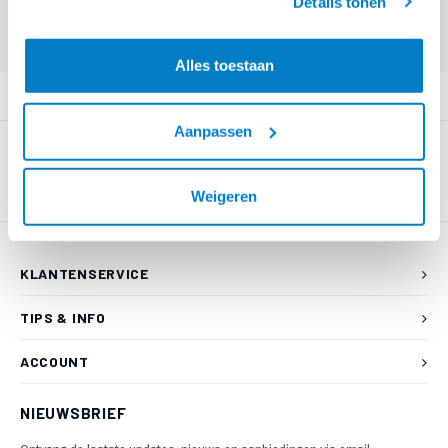
Details tonen
Offerte aanvragen? Bel, mail, chat of maak een login aan! (075 - 655
55 80 of mail naar
info@braca.nl
)
Alles toestaan
PRODUCTOMSCHRIJVING
Aanpassen
Weigeren
KLANTENSERVICE
TIPS & INFO
ACCOUNT
NIEUWSBRIEF