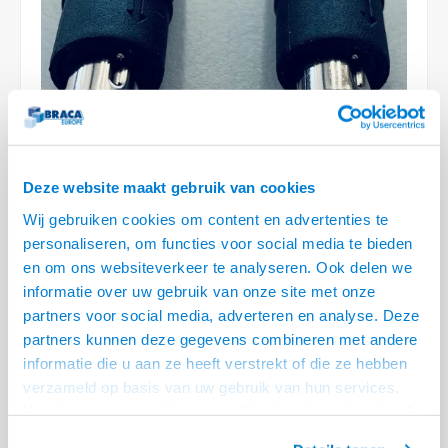
Optica
6.35 m
Plafondbeugels
Vloer/plafond/wand montage
Medische beugels
Fiets beugels
Stroomkabels
Sound
USB C 
HDMI 
Netwe
Stroo
BNC T
Coax &
RCA &
XLR &
TV standaarden
Accessoires
Monitorarm accessoires
Magnetron beugels
BNC / SDI Kabels
USB 2
HDMI 
Netwe
Overi
BNC A
Coax 
RCA &
Conne
Accessoires TV liften
Draaiplateau
Coax en F-Connector Kabels
HDMI 
Netwe
Verle
Composiet Video Kabels
HDMI 
Deze website maakt gebruik van cookies
Stekk
Audio kabels
Wij gebruiken cookies om content en advertenties te
€66,57
Power
personaliseren, om functies voor social media te bieden
XLR en Jack Kabels
en om ons websiteverkeer te analyseren. Ook delen we
LEVERTIJD 3 TOT 7 DAGEN
Stroo
informatie over uw gebruik van onze site met onze
Speaker kabels
• 8 pins male - 8 pins male
partners voor social media, adverteren en analyse. Deze
• Sony Visca Cascade kabel
partners kunnen deze gegevens combineren met andere
• Hoge kwaliteit kabel met soepele PVC Mantel
informatie die u aan ze heeft verstrekt of die ze hebben
verzameld op basis van uw gebruik van hun services.
• Voor het doorkoppelen van Sony Visca apparaten zoals PTZ Camera's
Het chatcontact is alleen mogelijk als u de cookies heeft
Lees meer
geaccepteerd.