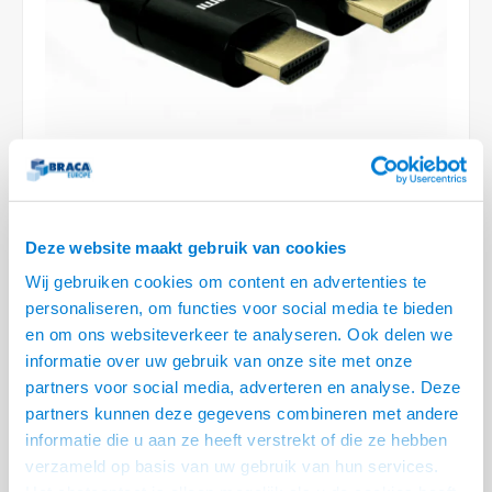
Optica
6.35 m
Plafondbeugels
Vloer/plafond/wand montage
Medische beugels
Fiets beugels
Stroomkabels
Sound
USB C 
HDMI 
Netwe
Stroo
BNC T
Coax &
RCA &
XLR &
TV standaarden
Accessoires
Monitorarm accessoires
Magnetron beugels
BNC / SDI Kabels
USB 2
HDMI 
Netwe
Overi
BNC A
Coax 
RCA &
Conne
Accessoires TV liften
Draaiplateau
Coax en F-Connector Kabels
HDMI 
Netwe
Verle
Composiet Video Kabels
HDMI 
Stekk
Audio kabels
Deze website maakt gebruik van cookies
€13,63
Power
Wij gebruiken cookies om content en advertenties te
XLR en Jack Kabels
LEVERTIJD 4 TOT 8 DAGEN
personaliseren, om functies voor social media te bieden
Stroo
en om ons websiteverkeer te analyseren. Ook delen we
Speaker kabels
• Ultra High Speed, 8K@60Hz
informatie over uw gebruik van onze site met onze
• HDMI versie 2.1 compatibel met eerdere versies
partners voor social media, adverteren en analyse. Deze
• HDMI versie 2.1, 48Gpbs, eARC en HDR
Lees meer
partners kunnen deze gegevens combineren met andere
informatie die u aan ze heeft verstrekt of die ze hebben
KOOP
2
VOOR
€10,79
PER STUK EN
21% KORTING
verzameld op basis van uw gebruik van hun services.
BESPAAR
21%