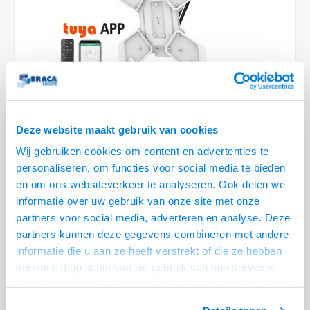
Optica
6.35 m
Plafondbeugels
Vloer/plafond/wand montage
Medische beugels
Fiets beugels
Stroomkabels
Sound
USB C 
HDMI 
Netwe
Stroo
BNC T
Coax &
RCA &
XLR &
TV standaarden
Accessoires
Monitorarm accessoires
Magnetron beugels
BNC / SDI Kabels
USB 2
HDMI 
Netwe
Overi
BNC A
Coax 
RCA &
Conne
Accessoires TV liften
Draaiplateau
Coax en F-Connector Kabels
HDMI 
Netwe
Verle
Composiet Video Kabels
VIDEO
HDMI 
Deze website maakt gebruik van cookies
Stekk
Audio kabels
Wij gebruiken cookies om content en advertenties te
€249,95
Power
personaliseren, om functies voor social media te bieden
XLR en Jack Kabels
en om ons websiteverkeer te analyseren. Ook delen we
LEVERTIJD 2 TOT 5 DAGEN
Stroo
informatie over uw gebruik van onze site met onze
Speaker kabels
• Te bedienen met Telefoon of Afstandsbediening
partners voor social media, adverteren en analyse. Deze
• Voor TV's van 23 t/m 55 inch, 35kg
partners kunnen deze gegevens combineren met andere
informatie die u aan ze heeft verstrekt of die ze hebben
• Ook geschikt voor schuine plafonds
Lees meer
verzameld op basis van uw gebruik van hun services.
Offerte aanvragen? Bel, mail, chat of maak een login aan! (075 - 655
Het chatcontact is alleen mogelijk als u de cookies heeft
55 80 of mail naar
info@braca.nl
)
geaccepteerd.