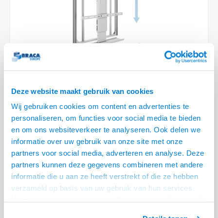
Optica
6.35 m
Plafondbeugels
Vloer/plafond/wand montage
Medische beugels
Fiets beugels
Stroomkabels
Sound
USB C 
HDMI 
Netwe
Stroo
BNC T
Coax &
RCA &
XLR &
TV standaarden
Accessoires
Monitorarm accessoires
Magnetron beugels
BNC / SDI Kabels
USB 2
HDMI 
Netwe
Overi
BNC A
Coax 
RCA &
Conne
Accessoires TV liften
Draaiplateau
Coax en F-Connector Kabels
HDMI 
Netwe
Verle
Composiet Video Kabels
VIDEO
HDMI 
Deze website maakt gebruik van cookies
Stekk
Audio kabels
Wij gebruiken cookies om content en advertenties te
€6.791,95
Power
personaliseren, om functies voor social media te bieden
XLR en Jack Kabels
en om ons websiteverkeer te analyseren. Ook delen we
LEVERTIJD 6 TOT 12 DAGEN
Stroo
informatie over uw gebruik van onze site met onze
Speaker kabels
• 55 t/m 75 inch - 1150 mm inbouwhoogte
partners voor social media, adverteren en analyse. Deze
• Lift uitslag naar beneden van 980 mm, 180 graden draaibaar
partners kunnen deze gegevens combineren met andere
informatie die u aan ze heeft verstrekt of die ze hebben
• VESA 200x200 t/m 600x600 mm, max 40 kg
Lees meer
verzameld op basis van uw gebruik van hun services.
Offerte aanvragen? Bel, mail, chat of maak een login aan! (075 - 655
Het chatcontact is alleen mogelijk als u de cookies heeft
55 80 of mail naar
info@braca.nl
)
geaccepteerd.