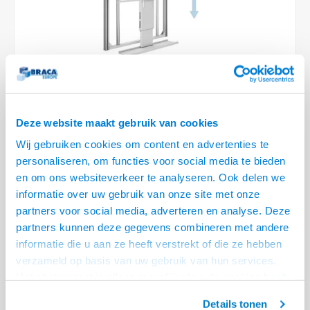
Optica
6.35 m
Plafondbeugels
Vloer/plafond/wand montage
Medische beugels
Fiets beugels
Stroomkabels
Sound
USB C 
HDMI 
Netwe
Stroo
BNC T
Coax &
RCA &
XLR &
TV standaarden
Accessoires
Monitorarm accessoires
Magnetron beugels
BNC / SDI Kabels
USB 2
HDMI 
Netwe
Overi
BNC A
Coax 
RCA &
Conne
Accessoires TV liften
Draaiplateau
Coax en F-Connector Kabels
HDMI 
Netwe
Verle
VIDEO
Composiet Video Kabels
Deze website maakt gebruik van cookies
HDMI 
Stekk
Wij gebruiken cookies om content en advertenties te
Audio kabels
€6.495,95
personaliseren, om functies voor social media te bieden
Power
LEVERTIJD 6 TOT 12 DAGEN
en om ons websiteverkeer te analyseren. Ook delen we
XLR en Jack Kabels
informatie over uw gebruik van onze site met onze
Stroo
• 55 t/m 75 inch - 1150 mm inbouwhoogte
partners voor social media, adverteren en analyse. Deze
Speaker kabels
• Lift uitslag naar beneden van 980 mm
partners kunnen deze gegevens combineren met andere
• VESA 200x200 t/m 600x600 mm, max 40 kg
Lees meer
informatie die u aan ze heeft verstrekt of die ze hebben
verzameld op basis van uw gebruik van hun services.
Offerte aanvragen? Bel, mail, chat of maak een login aan! (075 - 655
Het chatcontact is alleen mogelijk als u de cookies heeft
55 80 of mail naar
info@braca.nl
)
geaccepteerd.
Details tonen