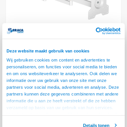
Optica
6.35 m
Plafondbeugels
Vloer/plafond/wand montage
Medische beugels
Fiets beugels
Stroomkabels
Sound
USB C 
HDMI 
Netwe
Stroo
BNC T
Coax &
RCA &
XLR &
TV standaarden
Accessoires
Monitorarm accessoires
Magnetron beugels
BNC / SDI Kabels
USB 2
HDMI 
Netwe
Overi
BNC A
Coax 
RCA &
Conne
Accessoires TV liften
Draaiplateau
Coax en F-Connector Kabels
HDMI 
Netwe
Verle
Composiet Video Kabels
Deze website maakt gebruik van cookies
HDMI 
Stekk
Audio kabels
Wij gebruiken cookies om content en advertenties te
€119,00
personaliseren, om functies voor social media te bieden
Power
XLR en Jack Kabels
VOOR 14:00 BESTELD, MORGEN GELEVERD!
en om ons websiteverkeer te analyseren. Ook delen we
informatie over uw gebruik van onze site met onze
Stroo
• 15 t/m 43 inch, max. 15 kg
partners voor social media, adverteren en analyse. Deze
Speaker kabels
• 75x75, 100x100, 100x200 ,120x180 ,200mm x 100mm,200mm x 200mm
partners kunnen deze gegevens combineren met andere
• Afstand tot de wand min. 95 mm tot max. 1085 mm
Lees meer
informatie die u aan ze heeft verstrekt of die ze hebben
verzameld op basis van uw gebruik van hun services.
Offerte aanvragen? Bel, mail, chat of maak een login aan! (075 - 655
Het chatcontact is alleen mogelijk als u de cookies heeft
55 80 of mail naar
info@braca.nl
)
geaccepteerd.
Details tonen