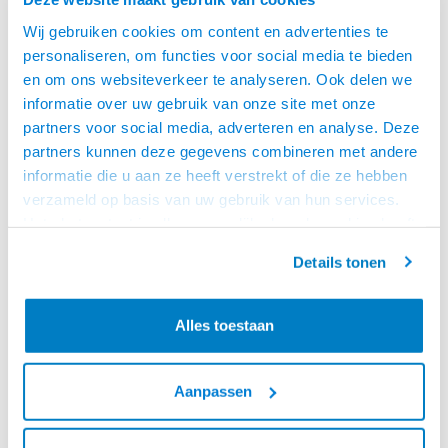
Wij gebruiken cookies om content en advertenties te
personaliseren, om functies voor social media te bieden
en om ons websiteverkeer te analyseren. Ook delen we
informatie over uw gebruik van onze site met onze
Cavus
Cavus
partners voor social media, adverteren en analyse. Deze
GLASPLAAT VOOR LUXE
GLASPLAAT ZWART
partners kunnen deze gegevens combineren met andere
CAVUS TV STANDAARD
VOOR LUXE CAVUS TV
• Voor standaarden met 60 mm
• Voor standaarden met 60 mm
informatie die u aan ze heeft verstrekt of die ze hebben
STANDAARD
Kolom
Kolom
verzameld op basis van uw gebruik van hun services.
• Draagvermogen 5 kg
• Draagvermogen 5 kg
Het chatcontact is alleen mogelijk als u de cookies heeft
• Afmeting: 400 x 300 mm
• Afmeting: 400 x 300 mm
OP VOORRAAD
€119,95
€144,95
geaccepteerd.
VOOR 13:00 BESTELD,
Details tonen
MORGEN GELEVERD!
Alles toestaan
Aanpassen
Laagste prijs