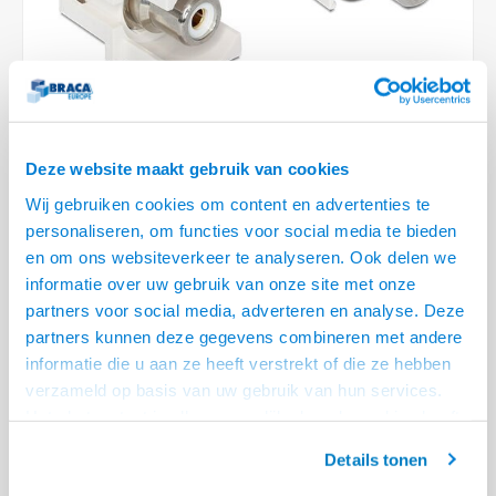
Optica
6.35 m
Plafondbeugels
Vloer/plafond/wand montage
Medische beugels
Fiets beugels
Stroomkabels
Sound
USB C 
HDMI 
Netwe
Stroo
BNC T
Coax &
RCA &
XLR &
TV standaarden
Accessoires
Monitorarm accessoires
Magnetron beugels
BNC / SDI Kabels
USB 2
HDMI 
Netwe
Overi
BNC A
Coax 
RCA &
Conne
Accessoires TV liften
Draaiplateau
Coax en F-Connector Kabels
HDMI 
Netwe
Verle
Deze website maakt gebruik van cookies
Composiet Video Kabels
Wij gebruiken cookies om content en advertenties te
HDMI 
Stekk
personaliseren, om functies voor social media te bieden
Audio kabels
€7,95
en om ons websiteverkeer te analyseren. Ook delen we
Power
LEVERTIJD 2 TOT 5 DAGEN
informatie over uw gebruik van onze site met onze
XLR en Jack Kabels
partners voor social media, adverteren en analyse. Deze
Stroo
• Audio aansluiting, RCA in - RCA uit
partners kunnen deze gegevens combineren met andere
Speaker kabels
• Geschikt voor Keystone behuizingen en frames van DeLock
informatie die u aan ze heeft verstrekt of die ze hebben
• Eenvoudig in te klikken en aansluiten
Lees meer
verzameld op basis van uw gebruik van hun services.
Het chatcontact is alleen mogelijk als u de cookies heeft
Offerte aanvragen? Bel, mail, chat of maak een login aan! (075 - 655
geaccepteerd.
55 80 of mail naar
info@braca.nl
)
Details tonen