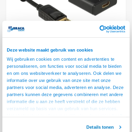
Optica
6.35 m
Plafondbeugels
Vloer/plafond/wand montage
Medische beugels
Fiets beugels
Stroomkabels
Sound
USB C 
HDMI 
Netwe
Stroo
BNC T
Coax &
RCA &
XLR &
TV standaarden
Accessoires
Monitorarm accessoires
Magnetron beugels
BNC / SDI Kabels
USB 2
HDMI 
Netwe
Overi
BNC A
Coax 
RCA &
Conne
Accessoires TV liften
Draaiplateau
Coax en F-Connector Kabels
HDMI 
Netwe
Verle
Composiet Video Kabels
Deze website maakt gebruik van cookies
HDMI 
Stekk
Wij gebruiken cookies om content en advertenties te
Audio kabels
personaliseren, om functies voor social media te bieden
€20,95
€28,95
Power
en om ons websiteverkeer te analyseren. Ook delen we
5 OP VOORRAAD
XLR en Jack Kabels
informatie over uw gebruik van onze site met onze
VOOR 20.30 BESTELD, MORGEN GELEVERD!
Stroo
partners voor social media, adverteren en analyse. Deze
Speaker kabels
partners kunnen deze gegevens combineren met andere
• Max. resolutie 3840 x 2160 @ 30 Hz
informatie die u aan ze heeft verstrekt of die ze hebben
• Geschikt voor grafische kaarten met DP en DP++
verzameld op basis van uw gebruik van hun services.
• DisplayPort 1.2, HDCP 1.3
Lees meer
Het chatcontact is alleen mogelijk als u de cookies heeft
geaccepteerd.
Offerte aanvragen? Bel, mail, chat of maak een login aan! (075 - 655
Details tonen
55 80 of mail naar
info@braca.nl
)