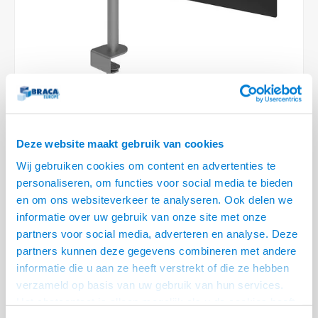
Optica
6.35 m
Plafondbeugels
Vloer/plafond/wand montage
Medische beugels
Fiets beugels
Stroomkabels
Sound
USB C 
HDMI 
Netwe
Stroo
BNC T
Coax &
RCA &
XLR &
TV standaarden
Accessoires
Monitorarm accessoires
Magnetron beugels
BNC / SDI Kabels
USB 2
HDMI 
Netwe
Overi
BNC A
Coax 
RCA &
Conne
Accessoires TV liften
Draaiplateau
Coax en F-Connector Kabels
HDMI 
Netwe
Verle
Composiet Video Kabels
HDMI 
Stekk
Deze website maakt gebruik van cookies
Audio kabels
€248,95
Wij gebruiken cookies om content en advertenties te
Power
VOOR 11:30 BESTELD, MORGEN GELEVERD!
personaliseren, om functies voor social media te bieden
XLR en Jack Kabels
en om ons websiteverkeer te analyseren. Ook delen we
Stroo
• 10 t/m 32 inch, tot max. 15 kg
informatie over uw gebruik van onze site met onze
Speaker kabels
• Onafhankelijk van elkaar in diepte verstelbaar, kantelbaar, draaibaar en
partners voor social media, adverteren en analyse. Deze
roteerbaar
partners kunnen deze gegevens combineren met andere
• Hoogte schermen in te stellen van 130 t/m 425 mm
informatie die u aan ze heeft verstrekt of die ze hebben
• Geleverd met bladklem en bladdoorvoer montage
Lees meer
verzameld op basis van uw gebruik van hun services.
Het chatcontact is alleen mogelijk als u de cookies heeft
Offerte aanvragen? Bel, mail, chat of maak een login aan! (075 - 655