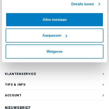
geaccepteerd.
55 80 of mail naar
info@braca.nl
)
Details tonen
PRODUCTOMSCHRIJVING
Alles toestaan
SPECIFICATIES
Aanpassen
Weigeren
KLANTENSERVICE
TIPS & INFO
ACCOUNT
NIEUWSBRIEF