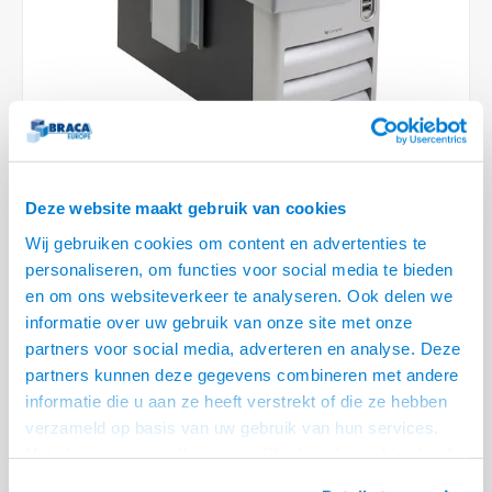
Optica
6.35 m
Plafondbeugels
Vloer/plafond/wand montage
Medische beugels
Fiets beugels
Stroomkabels
Sound
USB C 
HDMI 
Netwe
Stroo
BNC T
Coax &
RCA &
XLR &
TV standaarden
Accessoires
Monitorarm accessoires
Magnetron beugels
BNC / SDI Kabels
USB 2
HDMI 
Netwe
Overi
BNC A
Coax 
RCA &
Conne
Accessoires TV liften
Draaiplateau
Coax en F-Connector Kabels
HDMI 
Netwe
Verle
Composiet Video Kabels
HDMI 
Stekk
Deze website maakt gebruik van cookies
Audio kabels
€114,95
Wij gebruiken cookies om content en advertenties te
Power
personaliseren, om functies voor social media te bieden
VOOR 11:30 BESTELD, MORGEN GELEVERD!
XLR en Jack Kabels
en om ons websiteverkeer te analyseren. Ook delen we
Stroo
• PC afmetingen: breed 9 t/m 21 cm, hoog 37 t/m 57 cm, diep 27 t/m 49
informatie over uw gebruik van onze site met onze
Speaker kabels
partners voor social media, adverteren en analyse. Deze
cm
partners kunnen deze gegevens combineren met andere
• Voorzien van borgslot met sleutel
informatie die u aan ze heeft verstrekt of die ze hebben
• Eén Masterkey beschikbaar bij afname meerdere stuks
Lees meer
verzameld op basis van uw gebruik van hun services.
Offerte aanvragen? Bel, mail, chat of maak een login aan! (075 - 655
Het chatcontact is alleen mogelijk als u de cookies heeft
55 80 of mail naar
info@braca.nl
)
geaccepteerd.