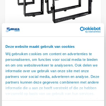
Optica
6.35 m
Plafondbeugels
Vloer/plafond/wand montage
Medische beugels
Fiets beugels
Stroomkabels
Sound
USB C 
HDMI 
Netwe
Stroo
BNC T
Coax &
RCA &
XLR &
TV standaarden
Accessoires
Monitorarm accessoires
Magnetron beugels
BNC / SDI Kabels
USB 2
HDMI 
Netwe
Overi
BNC A
Coax 
RCA &
Conne
Accessoires TV liften
Draaiplateau
Coax en F-Connector Kabels
HDMI 
Netwe
Verle
Composiet Video Kabels
HDMI 
Stekk
Deze website maakt gebruik van cookies
Audio kabels
Wij gebruiken cookies om content en advertenties te
€60,95
Power
personaliseren, om functies voor social media te bieden
XLR en Jack Kabels
2 OP VOORRAAD
en om ons websiteverkeer te analyseren. Ook delen we
Stroo
VOOR 20.30 BESTELD, MORGEN GELEVERD!
informatie over uw gebruik van onze site met onze
Speaker kabels
partners voor social media, adverteren en analyse. Deze
• PC afmetingen: 15 t/m 25 cm breed, 34 t/m 46 cm hoog
partners kunnen deze gegevens combineren met andere
• Open ontwerp, bestaande uit 2 delen. Eenvoudig verstelbaar
informatie die u aan ze heeft verstrekt of die ze hebben
• Zowel horizontaal als verticaal te monteren.
Lees meer
verzameld op basis van uw gebruik van hun services.
Het chatcontact is alleen mogelijk als u de cookies heeft
Offerte aanvragen? Bel, mail, chat of maak een login aan! (075 - 655
55 80 of mail naar
info@braca.nl
)
geaccepteerd.