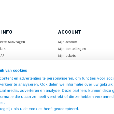
 INFO
ACCOUNT
ferte Aanvragen
Mijn account
ken
Mijn bestellingen
SA?
Mijn tickets
 keuzehulp
Mijn wenslijst
ard keuzehulp
ik van cookies
uzehulp
ontent en advertenties te personaliseren, om functies voor soci
rm keuzehulp
erkeer te analyseren. Ook delen we informatie over uw gebruik 
cial media, adverteren en analyse. Deze partners kunnen deze
ormatie die u aan ze heeft verstrekt of die ze hebben verzameld
es.
mogelijk als u de cookies heeft geaccepteerd.