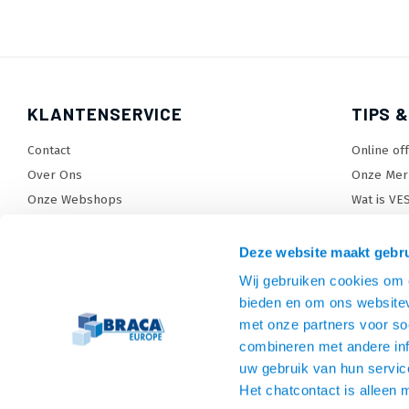
KLANTENSERVICE
TIPS &
Contact
Online of
Over Ons
Onze Mer
Onze Webshops
Wat is VE
Levertijden, dagen en voorwaarden
TV beugel
Verzendkosten
TV standa
Deze website maakt gebru
Retourneren en service
TV lift ke
Wij gebruiken cookies om c
Garantie
Monitora
bieden en om ons websitev
Betaalmethoden en voorwaarden
SiteMap
met onze partners voor so
combineren met andere inf
Privacy policy
uw gebruik van hun servic
Cookies
Het chatcontact is alleen 
Algemene voorwaarden