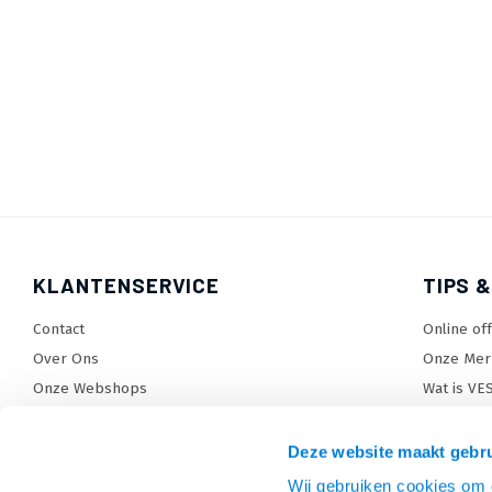
KLANTENSERVICE
TIPS &
Contact
Online of
Over Ons
Onze Mer
Onze Webshops
Wat is VE
Levertijden, dagen en voorwaarden
TV beugel
Verzendkosten
TV standa
Deze website maakt gebru
Retourneren en service
TV lift ke
Wij gebruiken cookies om c