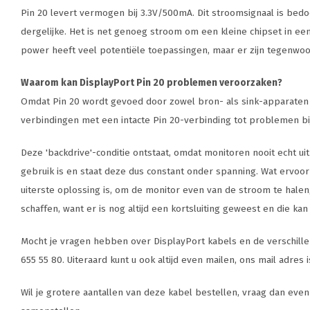
Pin 20 levert vermogen bij 3.3V/500mA. Dit stroomsignaal is bed
dergelijke. Het is net genoeg stroom om een kleine chipset in e
power heeft veel potentiële toepassingen, maar er zijn tegenwo
Waarom kan DisplayPort Pin 20 problemen veroorzaken?
Omdat Pin 20 wordt gevoed door zowel bron- als sink-apparaten - 
verbindingen met een intacte Pin 20-verbinding tot problemen bi
Deze 'backdrive'-conditie ontstaat, omdat monitoren nooit echt ui
gebruik is en staat deze dus constant onder spanning. Wat ervoor
uiterste oplossing is, om de monitor even van de stroom te halen,
schaffen, want er is nog altijd een kortsluiting geweest en die ka
Mocht je vragen hebben over DisplayPort kabels en de verschillen
655 55 80. Uiteraard kunt u ook altijd even mailen, ons mail adres 
Wil je grotere aantallen van deze kabel bestellen, vraag dan even 