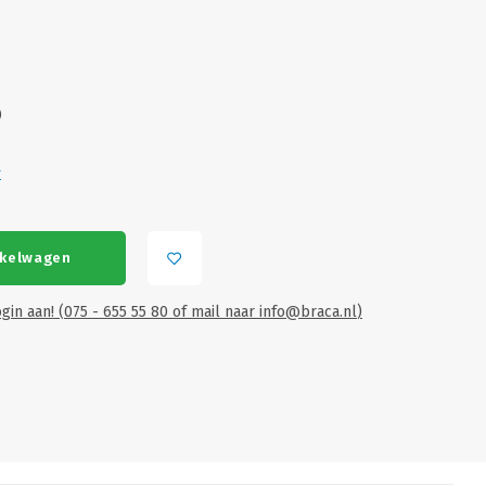
)
r
nkelwagen
gin aan! (075 - 655 55 80 of mail naar
info@braca.nl
)