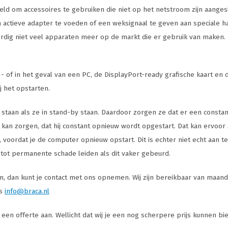
oeld om accessoires te gebruiken die niet op het netstroom zijn aange
en actieve adapter te voeden of een weksignaal te geven aan speciale 
ordig niet veel apparaten meer op de markt die er gebruik van maken.
of in het geval van een PC, de DisplayPort-ready grafische kaart en 
j het opstarten.
t staan als ze in stand-by staan. Daardoor zorgen ze dat er een constan
 kan zorgen, dat hij constant opnieuw wordt opgestart. Dat kan ervoor 
 voordat je de computer opnieuw opstart. Dit is echter niet echt aan t
n tot permanente schade leiden als dit vaker gebeurd.
, dan kunt je contact met ons opnemen. Wij zijn bereikbaar van maandag
is
info@braca.nl
een offerte aan. Wellicht dat wij je een nog scherpere prijs kunnen bie