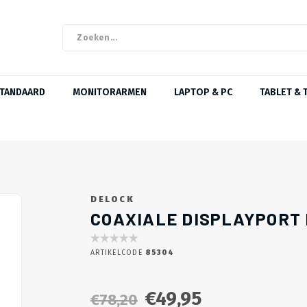
STANDAARD
MONITORARMEN
LAPTOP & PC
TABLET & 
DELOCK
OP = OP
COAXIALE DISPLAYPORT K
ARTIKELCODE
85304
€49,95
€78,20