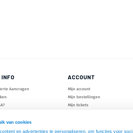
 INFO
ACCOUNT
ferte Aanvragen
Mijn account
ken
Mijn bestellingen
SA?
Mijn tickets
 keuzehulp
Mijn wenslijst
ard keuzehulp
ik van cookies
uzehulp
ontent en advertenties te personaliseren, om functies voor soci