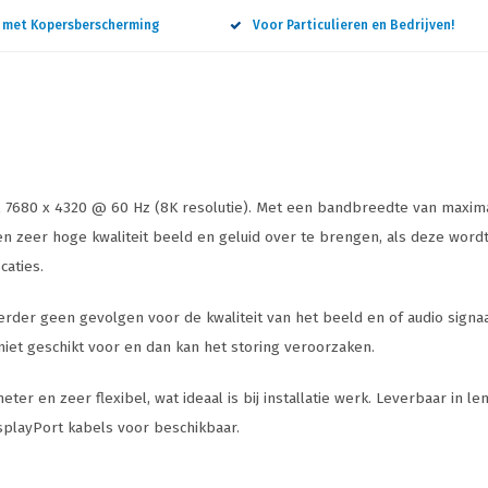
n met Kopersberscherming
Voor Particulieren en Bedrijven!
aal 7680 x 4320 @ 60 Hz (8K resolutie). Met een bandbreedte van maxi
 een zeer hoge kwaliteit beeld en geluid over te brengen, als deze wo
caties.
verder geen gevolgen voor de kwaliteit van het beeld en of audio signaa
niet geschikt voor en dan kan het storing veroorzaken.
eter en zeer flexibel, wat ideaal is bij installatie werk. Leverbaar in 
isplayPort kabels voor beschikbaar.