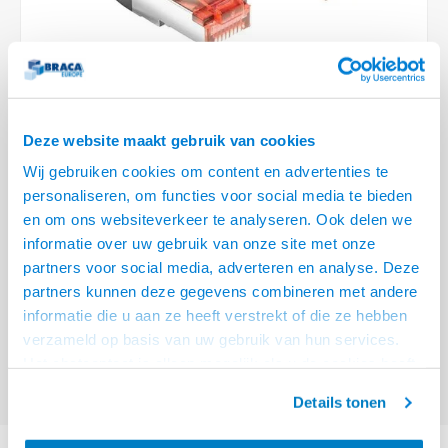
Optica
6.35 m
Plafondbeugels
Vloer/plafond/wand montage
Medische beugels
Fiets beugels
Stroomkabels
Sound
USB C 
HDMI 
Netwe
Stroo
BNC T
Coax &
RCA &
XLR &
TV standaarden
Accessoires
Monitorarm accessoires
Magnetron beugels
BNC / SDI Kabels
USB 2
HDMI 
Netwe
Overi
BNC A
Coax 
RCA &
Conne
Accessoires TV liften
Draaiplateau
Coax en F-Connector Kabels
HDMI 
Netwe
Verle
Deze website maakt gebruik van cookies
Composiet Video Kabels
Wij gebruiken cookies om content en advertenties te
HDMI 
Stekk
personaliseren, om functies voor social media te bieden
Audio kabels
€37,95
en om ons websiteverkeer te analyseren. Ook delen we
Power
informatie over uw gebruik van onze site met onze
VOOR 15:00 BESTELD, MORGEN GELEVERD!
XLR en Jack Kabels
partners voor social media, adverteren en analyse. Deze
Stroo
partners kunnen deze gegevens combineren met andere
ACT Zwarte 15 meter PVC U/FTP CAT6A high flexibility tangle-free
Speaker kabels
informatie die u aan ze heeft verstrekt of die ze hebben
patchkabel snagless met RJ45 connectoren
Lees meer
verzameld op basis van uw gebruik van hun services.
Offerte aanvragen? Bel, mail, chat of maak een login aan! (075 - 655
Het chatcontact is alleen mogelijk als u de cookies heeft
55 80 of mail naar
info@braca.nl
)
geaccepteerd.
Details tonen