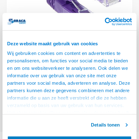
Optica
6.35 m
Plafondbeugels
Vloer/plafond/wand montage
Medische beugels
Fiets beugels
Stroomkabels
Sound
USB C 
HDMI 
Netwe
Stroo
BNC T
Coax &
RCA &
XLR &
TV standaarden
Accessoires
Monitorarm accessoires
Magnetron beugels
BNC / SDI Kabels
USB 2
HDMI 
Netwe
Overi
BNC A
Coax 
RCA &
Conne
Accessoires TV liften
Draaiplateau
Coax en F-Connector Kabels
HDMI 
Netwe
Verle
Deze website maakt gebruik van cookies
Composiet Video Kabels
Wij gebruiken cookies om content en advertenties te
HDMI 
Stekk
personaliseren, om functies voor social media te bieden
Audio kabels
€10,95
en om ons websiteverkeer te analyseren. Ook delen we
Power
informatie over uw gebruik van onze site met onze
VOOR 15:00 BESTELD, MORGEN GELEVERD!
XLR en Jack Kabels
partners voor social media, adverteren en analyse. Deze
Stroo
partners kunnen deze gegevens combineren met andere
ACT Paarse 10 meter U/UTP CAT6 patchkabel snagless met RJ45
Speaker kabels
informatie die u aan ze heeft verstrekt of die ze hebben
connectoren
Lees meer
verzameld op basis van uw gebruik van hun services.
Offerte aanvragen? Bel, mail, chat of maak een login aan! (075 - 655
Het chatcontact is alleen mogelijk als u de cookies heeft
55 80 of mail naar
info@braca.nl
)
geaccepteerd.
Details tonen