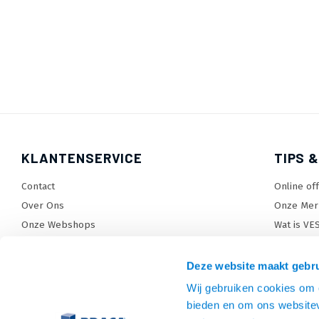
KLANTENSERVICE
TIPS &
Contact
Online of
Over Ons
Onze Mer
Onze Webshops
Wat is VE
Levertijden, dagen en voorwaarden
TV beugel
Verzendkosten
TV standa
Deze website maakt gebru
Retourneren en service
TV lift ke
Wij gebruiken cookies om c
Garantie
Monitora
bieden en om ons websitev