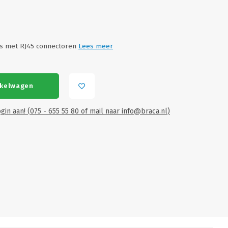
ss met RJ45 connectoren
Lees meer
nkelwagen
gin aan! (075 - 655 55 80 of mail naar
info@braca.nl
)