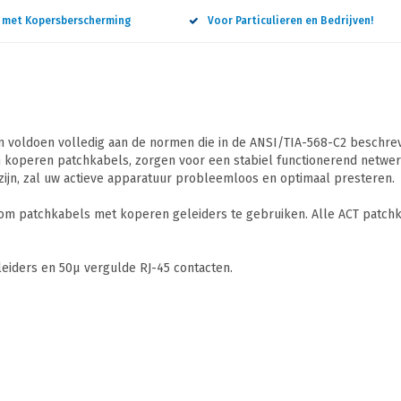
n met Kopersberscherming
Voor Particulieren en Bedrijven!
 voldoen volledig aan de normen die in de ANSI/TIA-568-C2 beschreve
 koperen patchkabels, zorgen voor een stabiel functionerend netwerk
ijn, zal uw actieve apparatuur probleemloos en optimaal presteren.
 om patchkabels met koperen geleiders te gebruiken. Alle ACT patchk
iders en 50µ vergulde RJ-45 contacten.