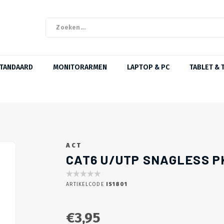
STANDAARD
MONITORARMEN
LAPTOP & PC
TABLET & 
ACT
CAT6 U/UTP SNAGLESS PK
ARTIKELCODE
IS1801
€3,95