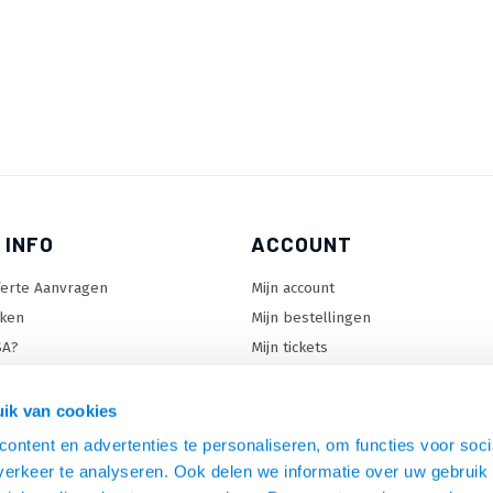
 INFO
ACCOUNT
ferte Aanvragen
Mijn account
ken
Mijn bestellingen
SA?
Mijn tickets
 keuzehulp
Mijn wenslijst
ard keuzehulp
ik van cookies
uzehulp
ontent en advertenties te personaliseren, om functies voor soci
rm keuzehulp
erkeer te analyseren. Ook delen we informatie over uw gebruik 