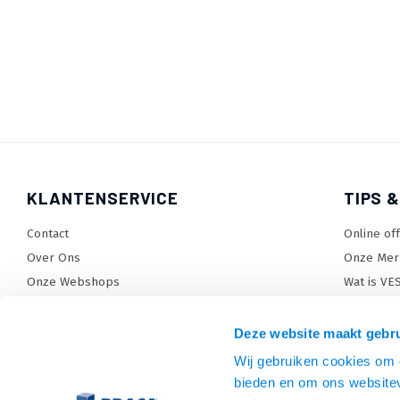
KLANTENSERVICE
TIPS &
Contact
Online of
Over Ons
Onze Mer
Onze Webshops
Wat is VE
Levertijden, dagen en voorwaarden
TV beugel
Verzendkosten
TV standa
Deze website maakt gebru
Retourneren en service
TV lift ke
Wij gebruiken cookies om c
Garantie
Monitora
bieden en om ons websitev