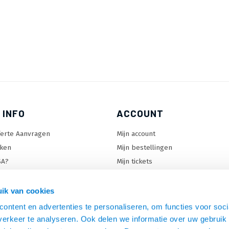
 INFO
ACCOUNT
ferte Aanvragen
Mijn account
ken
Mijn bestellingen
SA?
Mijn tickets
 keuzehulp
Mijn wenslijst
ard keuzehulp
ik van cookies
uzehulp
ontent en advertenties te personaliseren, om functies voor soci
rm keuzehulp
erkeer te analyseren. Ook delen we informatie over uw gebruik 