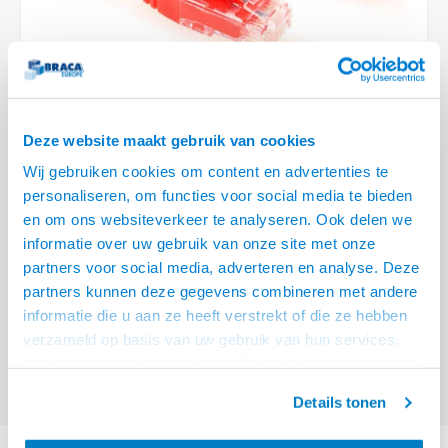
Optica
6.35 m
Plafondbeugels
Vloer/plafond/wand montage
Medische beugels
Fiets beugels
Stroomkabels
Sound
USB C 
HDMI 
Netwe
Stroo
BNC T
Coax &
RCA &
XLR &
TV standaarden
Accessoires
Monitorarm accessoires
Magnetron beugels
BNC / SDI Kabels
USB 2
HDMI 
Netwe
Overi
BNC A
Coax 
RCA &
Conne
Accessoires TV liften
Draaiplateau
Coax en F-Connector Kabels
HDMI 
Netwe
Verle
Deze website maakt gebruik van cookies
Composiet Video Kabels
Wij gebruiken cookies om content en advertenties te
HDMI 
Stekk
personaliseren, om functies voor social media te bieden
Audio kabels
€4,95
en om ons websiteverkeer te analyseren. Ook delen we
Power
informatie over uw gebruik van onze site met onze
VOOR 15:00 BESTELD, MORGEN GELEVERD!
XLR en Jack Kabels
partners voor social media, adverteren en analyse. Deze
Stroo
partners kunnen deze gegevens combineren met andere
ACT Rode 0,5 meter U/UTP CAT6 patchkabel component level met RJ45
Speaker kabels
informatie die u aan ze heeft verstrekt of die ze hebben
connectoren
Lees meer
verzameld op basis van uw gebruik van hun services.
Offerte aanvragen? Bel, mail, chat of maak een login aan! (075 - 655
Het chatcontact is alleen mogelijk als u de cookies heeft
55 80 of mail naar
info@braca.nl
)
geaccepteerd.
Details tonen