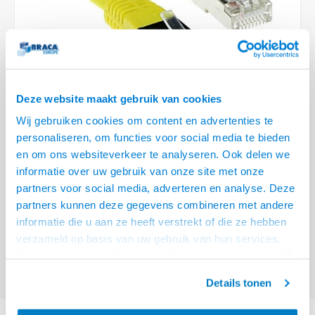
Optica
6.35 m
Plafondbeugels
Vloer/plafond/wand montage
Medische beugels
Fiets beugels
Stroomkabels
Sound
USB C 
HDMI 
Netwe
Stroo
BNC T
Coax &
RCA &
XLR &
TV standaarden
Accessoires
Monitorarm accessoires
Magnetron beugels
BNC / SDI Kabels
USB 2
HDMI 
Netwe
Overi
BNC A
Coax 
RCA &
Conne
Accessoires TV liften
Draaiplateau
Coax en F-Connector Kabels
HDMI 
Netwe
Verle
Deze website maakt gebruik van cookies
Composiet Video Kabels
Wij gebruiken cookies om content en advertenties te
HDMI 
Stekk
personaliseren, om functies voor social media te bieden
Audio kabels
€8,95
en om ons websiteverkeer te analyseren. Ook delen we
Power
informatie over uw gebruik van onze site met onze
VOOR 15:00 BESTELD, MORGEN GELEVERD!
XLR en Jack Kabels
partners voor social media, adverteren en analyse. Deze
Stroo
partners kunnen deze gegevens combineren met andere
ACT Gele 7 meter LSZH F/UTP CAT5E patchkabel met RJ45 connectoren
Speaker kabels
informatie die u aan ze heeft verstrekt of die ze hebben
Lees meer
verzameld op basis van uw gebruik van hun services.
Offerte aanvragen? Bel, mail, chat of maak een login aan! (075 - 655
Het chatcontact is alleen mogelijk als u de cookies heeft
55 80 of mail naar
info@braca.nl
)
geaccepteerd.
Details tonen