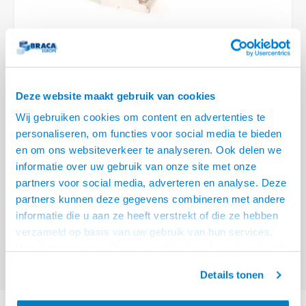
Optica
6.35 m
Plafondbeugels
Vloer/plafond/wand montage
Medische beugels
Fiets beugels
Stroomkabels
Sound
USB C 
HDMI 
Netwe
Stroo
BNC T
Coax &
RCA &
XLR &
TV standaarden
Accessoires
Monitorarm accessoires
Magnetron beugels
BNC / SDI Kabels
USB 2
HDMI 
Netwe
Overi
BNC A
Coax 
RCA &
Conne
Accessoires TV liften
Draaiplateau
Coax en F-Connector Kabels
HDMI 
Netwe
Verle
Deze website maakt gebruik van cookies
Composiet Video Kabels
Wij gebruiken cookies om content en advertenties te
HDMI 
Stekk
personaliseren, om functies voor social media te bieden
Audio kabels
€4,95
en om ons websiteverkeer te analyseren. Ook delen we
Power
informatie over uw gebruik van onze site met onze
VOOR 15:00 BESTELD, MORGEN GELEVERD!
XLR en Jack Kabels
partners voor social media, adverteren en analyse. Deze
Stroo
partners kunnen deze gegevens combineren met andere
ACT Ivoor 3 meter F/UTP CAT5E patchkabel met RJ45 connectoren
Lees
Speaker kabels
informatie die u aan ze heeft verstrekt of die ze hebben
meer
verzameld op basis van uw gebruik van hun services.
Offerte aanvragen? Bel, mail, chat of maak een login aan! (075 - 655
Het chatcontact is alleen mogelijk als u de cookies heeft
55 80 of mail naar
info@braca.nl
)
geaccepteerd.
Details tonen