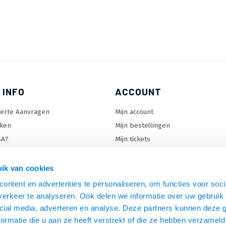
 INFO
ACCOUNT
ferte Aanvragen
Mijn account
ken
Mijn bestellingen
SA?
Mijn tickets
 keuzehulp
Mijn wenslijst
ard keuzehulp
ik van cookies
uzehulp
ontent en advertenties te personaliseren, om functies voor soci
rm keuzehulp
erkeer te analyseren. Ook delen we informatie over uw gebruik 
cial media, adverteren en analyse. Deze partners kunnen deze
ormatie die u aan ze heeft verstrekt of die ze hebben verzameld