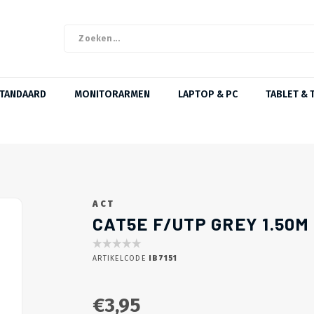
STANDAARD
MONITORARMEN
LAPTOP & PC
TABLET & 
ACT
CAT5E F/UTP GREY 1.50M
ARTIKELCODE
IB7151
€3,95