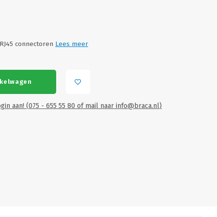
 RJ45 connectoren
Lees meer
nkelwagen
gin aan! (075 - 655 55 80 of mail naar
info@braca.nl
)