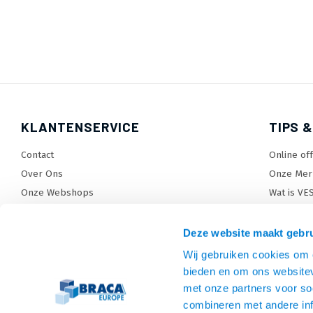
KLANTENSERVICE
TIPS &
Contact
Online of
Over Ons
Onze Mer
Onze Webshops
Wat is VE
Levertijden, dagen en voorwaarden
TV beugel
Verzendkosten
TV standa
Deze website maakt gebru
Retourneren en service
TV lift ke
Wij gebruiken cookies om c
Garantie
Monitora
bieden en om ons websitev
Betaalmethoden en voorwaarden
SiteMap
met onze partners voor so
combineren met andere inf
Privacy policy