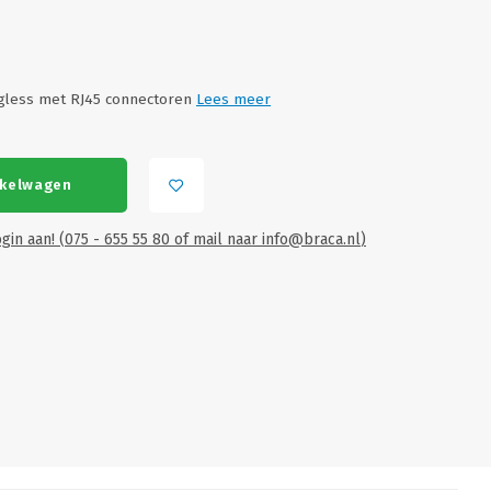
agless met RJ45 connectoren
Lees meer
nkelwagen
gin aan! (075 - 655 55 80 of mail naar
info@braca.nl
)