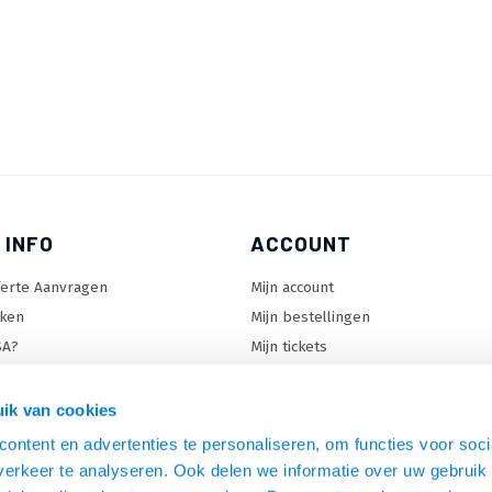
 INFO
ACCOUNT
ferte Aanvragen
Mijn account
ken
Mijn bestellingen
SA?
Mijn tickets
 keuzehulp
Mijn wenslijst
ard keuzehulp
ik van cookies
uzehulp
ontent en advertenties te personaliseren, om functies voor soci
rm keuzehulp
erkeer te analyseren. Ook delen we informatie over uw gebruik 