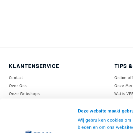
KLANTENSERVICE
TIPS &
Contact
Online of
Over Ons
Onze Mer
Onze Webshops
Wat is VE
Levertijden, dagen en voorwaarden
TV beugel
Verzendkosten
TV standa
Deze website maakt gebru
Retourneren en service
TV lift ke
Wij gebruiken cookies om c
Garantie
Monitora
bieden en om ons websitev