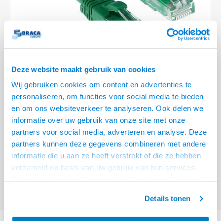
Optica
6.35 m
Plafondbeugels
Vloer/plafond/wand montage
Medische beugels
Fiets beugels
Stroomkabels
Sound
USB C 
HDMI 
Netwe
Stroo
BNC T
Coax &
RCA &
XLR &
TV standaarden
Accessoires
Monitorarm accessoires
Magnetron beugels
BNC / SDI Kabels
USB 2
HDMI 
Netwe
Overi
BNC A
Coax 
RCA &
Conne
Accessoires TV liften
Draaiplateau
Coax en F-Connector Kabels
HDMI 
Netwe
Verle
Deze website maakt gebruik van cookies
Composiet Video Kabels
Wij gebruiken cookies om content en advertenties te
HDMI 
Stekk
personaliseren, om functies voor social media te bieden
Audio kabels
€6,95
en om ons websiteverkeer te analyseren. Ook delen we
Power
informatie over uw gebruik van onze site met onze
VOOR 15:00 BESTELD, MORGEN GELEVERD!
XLR en Jack Kabels
partners voor social media, adverteren en analyse. Deze
Stroo
partners kunnen deze gegevens combineren met andere
ACT Groene 2 meter U/UTP CAT6A patchkabel snagless met RJ45
Speaker kabels
informatie die u aan ze heeft verstrekt of die ze hebben
connectoren
Lees meer
verzameld op basis van uw gebruik van hun services.
Offerte aanvragen? Bel, mail, chat of maak een login aan! (075 - 655
Het chatcontact is alleen mogelijk als u de cookies heeft
55 80 of mail naar
info@braca.nl
)
geaccepteerd.
Details tonen