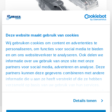
Optica
6.35 m
Plafondbeugels
Vloer/plafond/wand montage
Medische beugels
Fiets beugels
Stroomkabels
Sound
USB C 
HDMI 
Netwe
Stroo
BNC T
Coax &
RCA &
XLR &
TV standaarden
Accessoires
Monitorarm accessoires
Magnetron beugels
BNC / SDI Kabels
USB 2
HDMI 
Netwe
Overi
BNC A
Coax 
RCA &
Conne
Accessoires TV liften
Draaiplateau
Coax en F-Connector Kabels
HDMI 
Netwe
Verle
Deze website maakt gebruik van cookies
Composiet Video Kabels
Wij gebruiken cookies om content en advertenties te
HDMI 
Stekk
personaliseren, om functies voor social media te bieden
Audio kabels
€4,95
en om ons websiteverkeer te analyseren. Ook delen we
Power
informatie over uw gebruik van onze site met onze
VOOR 15:00 BESTELD, MORGEN GELEVERD!
XLR en Jack Kabels
partners voor social media, adverteren en analyse. Deze
Stroo
partners kunnen deze gegevens combineren met andere
ACT Grijze 1 meter U/UTP CAT6A patchkabel snagless met RJ45
Speaker kabels
informatie die u aan ze heeft verstrekt of die ze hebben
connectoren
Lees meer
verzameld op basis van uw gebruik van hun services.
Offerte aanvragen? Bel, mail, chat of maak een login aan! (075 - 655
Het chatcontact is alleen mogelijk als u de cookies heeft
55 80 of mail naar
info@braca.nl
)
geaccepteerd.
Details tonen