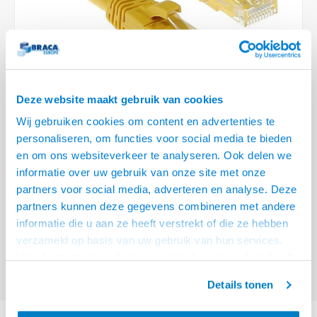
Optica
6.35 m
Plafondbeugels
Vloer/plafond/wand montage
Medische beugels
Fiets beugels
Stroomkabels
Sound
USB C
USB C 
HDMI 
Netwe
Stroo
BNC T
Coax &
RCA &
XLR &
TV standaarden
Accessoires
Monitorarm accessoires
Magnetron beugels
BNC / SDI Kabels
USB 2
HDMI 
Netwe
Overi
BNC A
Coax 
RCA &
Conne
Accessoires TV liften
Draaiplateau
Coax en F-Connector Kabels
HDMI 
Netwe
Verle
Deze website maakt gebruik van cookies
Composiet Video Kabels
Wij gebruiken cookies om content en advertenties te
HDMI 
Stekk
personaliseren, om functies voor social media te bieden
Audio kabels
€9,95
en om ons websiteverkeer te analyseren. Ook delen we
Power
informatie over uw gebruik van onze site met onze
VRAAG NAAR LEVERTIJD
XLR en Jack Kabels
partners voor social media, adverteren en analyse. Deze
Stroo
partners kunnen deze gegevens combineren met andere
ACT Gele 5 meter U/UTP CAT6A patchkabel snagless met RJ45
Speaker kabels
informatie die u aan ze heeft verstrekt of die ze hebben
connectoren
Lees meer
verzameld op basis van uw gebruik van hun services.
Offerte aanvragen? Bel, mail, chat of maak een login aan! (075 - 655
Het chatcontact is alleen mogelijk als u de cookies heeft
55 80 of mail naar
info@braca.nl
)
geaccepteerd.
Details tonen