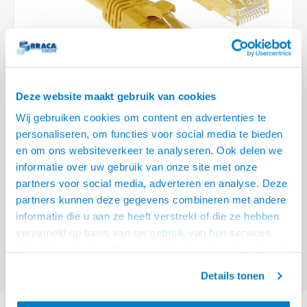
Plafondbeugels
Vloer/plafond/wand montage
Medische beugels
Fiets beugels
Stroomkabels
Sound
HDMI 
USB C
USB C 
Netwe
Stroo
BNC T
Coax &
RCA &
XLR &
TV standaarden
Accessoires
Monitorarm accessoires
Magnetron beugels
BNC / SDI Kabels
HDMI 
USB 2
Netwe
Overi
BNC A
Coax 
RCA &
Conne
Accessoires TV liften
Draaiplateau
Coax en F-Connector Kabels
HDMI 
Netwe
Verle
Deze website maakt gebruik van cookies
Composiet Video Kabels
HDMI 
Wij gebruiken cookies om content en advertenties te
Stekk
personaliseren, om functies voor social media te bieden
Audio kabels
€3,95
en om ons websiteverkeer te analyseren. Ook delen we
Power
informatie over uw gebruik van onze site met onze
VOOR 15:00 BESTELD, MORGEN GELEVERD!
XLR en Jack Kabels
partners voor social media, adverteren en analyse. Deze
Stroo
partners kunnen deze gegevens combineren met andere
ACT Gele 0,25 meter U/UTP CAT6A patchkabel snagless met RJ45
Speaker kabels
informatie die u aan ze heeft verstrekt of die ze hebben
connectoren
Lees meer
verzameld op basis van uw gebruik van hun services.
Offerte aanvragen? Bel, mail, chat of maak een login aan! (075 - 655
Het chatcontact is alleen mogelijk als u de cookies heeft
55 80 of mail naar
info@braca.nl
)
geaccepteerd.
Details tonen