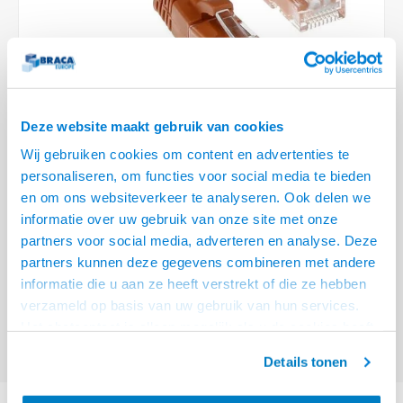
Optica
6.35 m
Plafondbeugels
Vloer/plafond/wand montage
Medische beugels
Fiets beugels
Stroomkabels
Sound
USB C 
HDMI 
Netwe
Stroo
BNC T
Coax &
RCA &
XLR &
TV standaarden
Accessoires
Monitorarm accessoires
Magnetron beugels
BNC / SDI Kabels
USB 2
HDMI 
Netwe
Overi
BNC A
Coax 
RCA &
Conne
Accessoires TV liften
Draaiplateau
Coax en F-Connector Kabels
HDMI 
Netwe
Verle
Deze website maakt gebruik van cookies
Composiet Video Kabels
Wij gebruiken cookies om content en advertenties te
HDMI 
Stekk
personaliseren, om functies voor social media te bieden
Audio kabels
€28,95
en om ons websiteverkeer te analyseren. Ook delen we
Power
informatie over uw gebruik van onze site met onze
VOOR 15:00 BESTELD, MORGEN GELEVERD!
XLR en Jack Kabels
partners voor social media, adverteren en analyse. Deze
Stroo
partners kunnen deze gegevens combineren met andere
ACT Bruine 20 meter U/UTP CAT6A patchkabel snagless met RJ45
Speaker kabels
informatie die u aan ze heeft verstrekt of die ze hebben
connectoren
Lees meer
verzameld op basis van uw gebruik van hun services.
Offerte aanvragen? Bel, mail, chat of maak een login aan! (075 - 655
Het chatcontact is alleen mogelijk als u de cookies heeft
55 80 of mail naar
info@braca.nl
)
geaccepteerd.
Details tonen