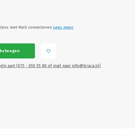
gless met RJ45 connectoren
Lees meer
nkelwagen
gin aan! (075 - 655 55 80 of mail naar
info@braca.nl
)