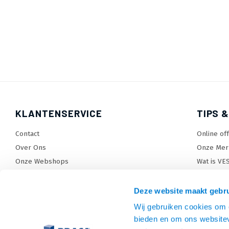
KLANTENSERVICE
TIPS &
Contact
Online of
Over Ons
Onze Mer
Onze Webshops
Wat is VE
Levertijden, dagen en voorwaarden
TV beugel
Verzendkosten
TV standa
Deze website maakt gebru
Retourneren en service
TV lift ke
Wij gebruiken cookies om c
Garantie
Monitora
bieden en om ons websitev