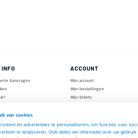
 INFO
ACCOUNT
ferte Aanvragen
Mijn account
ken
Mijn bestellingen
SA?
Mijn tickets
 keuzehulp
Mijn wenslijst
ard keuzehulp
ik van cookies
uzehulp
ontent en advertenties te personaliseren, om functies voor soci
rm keuzehulp
erkeer te analyseren. Ook delen we informatie over uw gebruik 