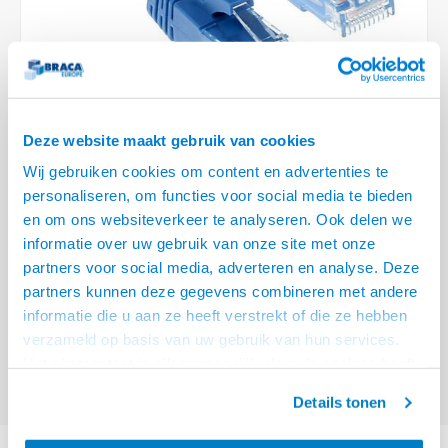
Optica
6.35 m
Plafondbeugels
Vloer/plafond/wand montage
Medische beugels
Fiets beugels
Stroomkabels
Sound
USB C 
HDMI 
Netwe
Stroo
BNC T
Coax &
RCA &
XLR &
TV standaarden
Accessoires
Monitorarm accessoires
Magnetron beugels
BNC / SDI Kabels
USB 2
HDMI 
Netwe
Overi
BNC A
Coax 
RCA &
Conne
Accessoires TV liften
Draaiplateau
Coax en F-Connector Kabels
HDMI 
Netwe
Verle
Deze website maakt gebruik van cookies
Composiet Video Kabels
Wij gebruiken cookies om content en advertenties te
HDMI 
Stekk
personaliseren, om functies voor social media te bieden
Audio kabels
€4,95
en om ons websiteverkeer te analyseren. Ook delen we
Power
informatie over uw gebruik van onze site met onze
VOOR 15:00 BESTELD, MORGEN GELEVERD!
XLR en Jack Kabels
partners voor social media, adverteren en analyse. Deze
Stroo
partners kunnen deze gegevens combineren met andere
ACT Blauwe 0,5 meter U/UTP CAT6A patchkabel snagless met RJ45
Speaker kabels
informatie die u aan ze heeft verstrekt of die ze hebben
connectoren
Lees meer
verzameld op basis van uw gebruik van hun services.
Offerte aanvragen? Bel, mail, chat of maak een login aan! (075 - 655
Het chatcontact is alleen mogelijk als u de cookies heeft
55 80 of mail naar
info@braca.nl
)
geaccepteerd.
Details tonen