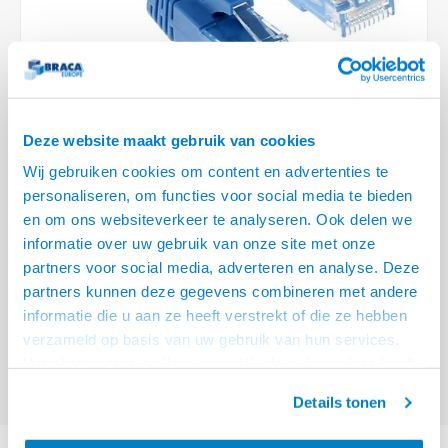
Optica
6.35 m
Plafondbeugels
Vloer/plafond/wand montage
Medische beugels
Fiets beugels
Stroomkabels
Sound
USB C 
HDMI 
Netwe
Stroo
BNC T
Coax &
RCA &
XLR &
TV standaarden
Accessoires
Monitorarm accessoires
Magnetron beugels
BNC / SDI Kabels
USB 2
HDMI 
Netwe
Overi
BNC A
Coax 
RCA &
Conne
Accessoires TV liften
Draaiplateau
Coax en F-Connector Kabels
HDMI 
Netwe
Verle
Deze website maakt gebruik van cookies
Composiet Video Kabels
Wij gebruiken cookies om content en advertenties te
HDMI 
Stekk
personaliseren, om functies voor social media te bieden
Audio kabels
€3,95
en om ons websiteverkeer te analyseren. Ook delen we
Power
informatie over uw gebruik van onze site met onze
VOOR 15:00 BESTELD, MORGEN GELEVERD!
XLR en Jack Kabels
partners voor social media, adverteren en analyse. Deze
Stroo
partners kunnen deze gegevens combineren met andere
ACT Blauwe 0,25 meter U/UTP CAT6A patchkabel snagless met RJ45
Speaker kabels
informatie die u aan ze heeft verstrekt of die ze hebben
connectoren
Lees meer
verzameld op basis van uw gebruik van hun services.
Offerte aanvragen? Bel, mail, chat of maak een login aan! (075 - 655
Het chatcontact is alleen mogelijk als u de cookies heeft
55 80 of mail naar
info@braca.nl
)
geaccepteerd.
Details tonen