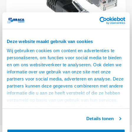
Optica
6.35 m
Plafondbeugels
Vloer/plafond/wand montage
Medische beugels
Fiets beugels
Stroomkabels
Sound
USB C 
HDMI 
Netwe
Stroo
BNC T
Coax &
RCA &
XLR &
TV standaarden
Accessoires
Monitorarm accessoires
Magnetron beugels
BNC / SDI Kabels
USB 2
HDMI 
Netwe
Overi
BNC A
Coax 
RCA &
Conne
Accessoires TV liften
Draaiplateau
Coax en F-Connector Kabels
HDMI 
Netwe
Verle
Deze website maakt gebruik van cookies
Composiet Video Kabels
Wij gebruiken cookies om content en advertenties te
HDMI 
Stekk
personaliseren, om functies voor social media te bieden
Audio kabels
€10,95
en om ons websiteverkeer te analyseren. Ook delen we
Power
informatie over uw gebruik van onze site met onze
VOOR 15:00 BESTELD, MORGEN GELEVERD!
XLR en Jack Kabels
partners voor social media, adverteren en analyse. Deze
Stroo
partners kunnen deze gegevens combineren met andere
ACT Zwarte 5 meter LSZH U/UTP CAT6A patchkabel met RJ45
Speaker kabels
informatie die u aan ze heeft verstrekt of die ze hebben
connectoren
Lees meer
verzameld op basis van uw gebruik van hun services.
Offerte aanvragen? Bel, mail, chat of maak een login aan! (075 - 655
Het chatcontact is alleen mogelijk als u de cookies heeft
55 80 of mail naar
info@braca.nl
)
geaccepteerd.
Details tonen