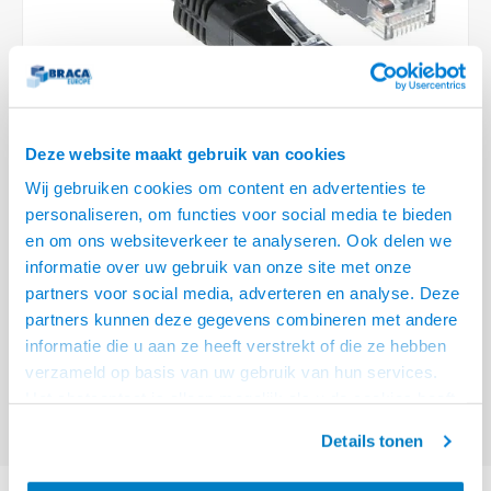
Optica
6.35 m
Plafondbeugels
Vloer/plafond/wand montage
Medische beugels
Fiets beugels
Stroomkabels
Sound
USB C 
HDMI 
Netwe
Stroo
BNC T
Coax &
RCA &
XLR &
TV standaarden
Accessoires
Monitorarm accessoires
Magnetron beugels
BNC / SDI Kabels
USB 2
HDMI 
Netwe
Overi
BNC A
Coax 
RCA &
Conne
Accessoires TV liften
Draaiplateau
Coax en F-Connector Kabels
HDMI 
Netwe
Verle
Deze website maakt gebruik van cookies
Composiet Video Kabels
Wij gebruiken cookies om content en advertenties te
HDMI 
Stekk
personaliseren, om functies voor social media te bieden
Audio kabels
€7,95
en om ons websiteverkeer te analyseren. Ook delen we
Power
informatie over uw gebruik van onze site met onze
VOOR 15:00 BESTELD, MORGEN GELEVERD!
XLR en Jack Kabels
partners voor social media, adverteren en analyse. Deze
Stroo
partners kunnen deze gegevens combineren met andere
ACT Zwarte 3 meter LSZH U/UTP CAT6A patchkabel met RJ45
Speaker kabels
informatie die u aan ze heeft verstrekt of die ze hebben
connectoren
Lees meer
verzameld op basis van uw gebruik van hun services.
Offerte aanvragen? Bel, mail, chat of maak een login aan! (075 - 655
Het chatcontact is alleen mogelijk als u de cookies heeft
55 80 of mail naar
info@braca.nl
)
geaccepteerd.
Details tonen