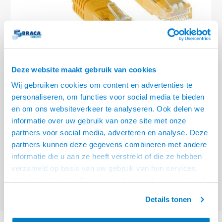
Optica
6.35 m
Plafondbeugels
Vloer/plafond/wand montage
Medische beugels
Fiets beugels
Stroomkabels
Sound
USB C 
HDMI 
Netwe
Stroo
BNC T
Coax &
RCA &
XLR &
TV standaarden
Accessoires
Monitorarm accessoires
Magnetron beugels
BNC / SDI Kabels
USB 2
HDMI 
Netwe
Overi
BNC A
Coax 
RCA &
Conne
Accessoires TV liften
Draaiplateau
Coax en F-Connector Kabels
HDMI 
Netwe
Verle
Deze website maakt gebruik van cookies
Composiet Video Kabels
Wij gebruiken cookies om content en advertenties te
HDMI 
Stekk
personaliseren, om functies voor social media te bieden
Audio kabels
€12,95
en om ons websiteverkeer te analyseren. Ook delen we
Power
informatie over uw gebruik van onze site met onze
VOOR 15:00 BESTELD, MORGEN GELEVERD!
XLR en Jack Kabels
partners voor social media, adverteren en analyse. Deze
Stroo
partners kunnen deze gegevens combineren met andere
ACT Gele 7 meter LSZH U/UTP CAT6A patchkabel met RJ45 connectoren
Speaker kabels
informatie die u aan ze heeft verstrekt of die ze hebben
Lees meer
verzameld op basis van uw gebruik van hun services.
Offerte aanvragen? Bel, mail, chat of maak een login aan! (075 - 655
Het chatcontact is alleen mogelijk als u de cookies heeft
55 80 of mail naar
info@braca.nl
)
geaccepteerd.
Details tonen