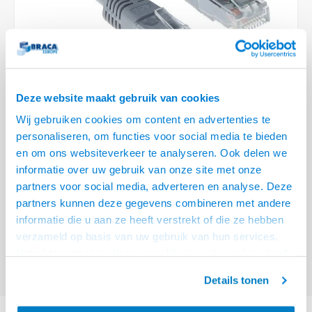
Optica
6.35 m
Plafondbeugels
Vloer/plafond/wand montage
Medische beugels
Fiets beugels
Stroomkabels
Sound
USB C 
HDMI 
Netwe
Stroo
BNC T
Coax &
RCA &
XLR &
TV standaarden
Accessoires
Monitorarm accessoires
Magnetron beugels
BNC / SDI Kabels
USB 2
HDMI 
Netwe
Overi
BNC A
Coax 
RCA &
Conne
Accessoires TV liften
Draaiplateau
Coax en F-Connector Kabels
HDMI 
Netwe
Verle
Deze website maakt gebruik van cookies
Composiet Video Kabels
Wij gebruiken cookies om content en advertenties te
HDMI 
Stekk
personaliseren, om functies voor social media te bieden
Audio kabels
€7,95
en om ons websiteverkeer te analyseren. Ook delen we
Power
informatie over uw gebruik van onze site met onze
VOOR 15:00 BESTELD, MORGEN GELEVERD!
XLR en Jack Kabels
partners voor social media, adverteren en analyse. Deze
Stroo
partners kunnen deze gegevens combineren met andere
ACT Grijze 3 meter LSZH U/UTP CAT6A patchkabel met RJ45 connectoren
Speaker kabels
informatie die u aan ze heeft verstrekt of die ze hebben
Lees meer
verzameld op basis van uw gebruik van hun services.
Offerte aanvragen? Bel, mail, chat of maak een login aan! (075 - 655
Het chatcontact is alleen mogelijk als u de cookies heeft
55 80 of mail naar
info@braca.nl
)
geaccepteerd.
Details tonen