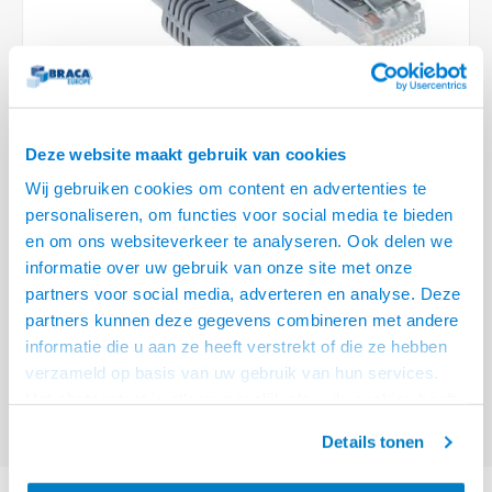
Optica
6.35 m
Plafondbeugels
Vloer/plafond/wand montage
Medische beugels
Fiets beugels
Stroomkabels
Sound
USB C 
HDMI 
Netwe
Stroo
BNC T
Coax &
RCA &
XLR &
TV standaarden
Accessoires
Monitorarm accessoires
Magnetron beugels
BNC / SDI Kabels
USB 2
HDMI 
Netwe
Overi
BNC A
Coax 
RCA &
Conne
Accessoires TV liften
Draaiplateau
Coax en F-Connector Kabels
HDMI 
Netwe
Verle
Deze website maakt gebruik van cookies
Composiet Video Kabels
Wij gebruiken cookies om content en advertenties te
HDMI 
Stekk
personaliseren, om functies voor social media te bieden
Audio kabels
€6,95
en om ons websiteverkeer te analyseren. Ook delen we
Power
informatie over uw gebruik van onze site met onze
VOOR 15:00 BESTELD, MORGEN GELEVERD!
XLR en Jack Kabels
partners voor social media, adverteren en analyse. Deze
Stroo
partners kunnen deze gegevens combineren met andere
ACT Grijze 2 meter LSZH U/UTP CAT6A patchkabel met RJ45 connectoren
Speaker kabels
informatie die u aan ze heeft verstrekt of die ze hebben
Lees meer
verzameld op basis van uw gebruik van hun services.
Offerte aanvragen? Bel, mail, chat of maak een login aan! (075 - 655
Het chatcontact is alleen mogelijk als u de cookies heeft
55 80 of mail naar
info@braca.nl
)
geaccepteerd.
Details tonen