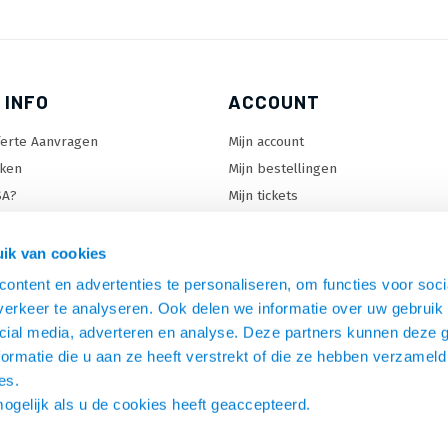
 INFO
ACCOUNT
ferte Aanvragen
Mijn account
ken
Mijn bestellingen
SA?
Mijn tickets
 keuzehulp
Mijn wenslijst
ard keuzehulp
ik van cookies
uzehulp
ontent en advertenties te personaliseren, om functies voor soci
rm keuzehulp
erkeer te analyseren. Ook delen we informatie over uw gebruik 
cial media, adverteren en analyse. Deze partners kunnen deze
ormatie die u aan ze heeft verstrekt of die ze hebben verzameld
es.
mogelijk als u de cookies heeft geaccepteerd.