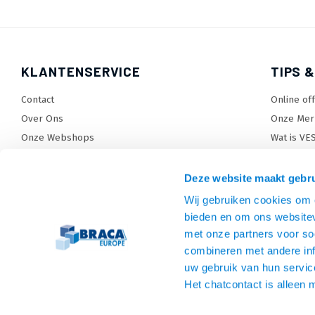
KLANTENSERVICE
TIPS &
Contact
Online of
Over Ons
Onze Mer
Onze Webshops
Wat is VE
Levertijden, dagen en voorwaarden
TV beugel
Verzendkosten
TV standa
Deze website maakt gebru
Retourneren en service
TV lift ke
Wij gebruiken cookies om c
Garantie
Monitora
bieden en om ons websitev
Betaalmethoden en voorwaarden
SiteMap
met onze partners voor so
combineren met andere inf
Privacy policy
uw gebruik van hun servic
Cookies
Het chatcontact is alleen 
Algemene voorwaarden