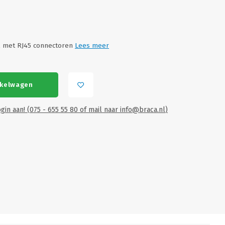
l met RJ45 connectoren
Lees meer
nkelwagen
gin aan! (075 - 655 55 80 of mail naar
info@braca.nl
)