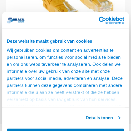
Optica
6.35 m
Plafondbeugels
Vloer/plafond/wand montage
Medische beugels
Fiets beugels
Stroomkabels
Sound
USB C 
HDMI 
Netwe
Stroo
BNC T
Coax &
RCA &
XLR &
TV standaarden
Accessoires
Monitorarm accessoires
Magnetron beugels
BNC / SDI Kabels
USB 2
HDMI 
Netwe
Overi
BNC A
Coax 
RCA &
Conne
Accessoires TV liften
Draaiplateau
Coax en F-Connector Kabels
HDMI 
Netwe
Verle
Deze website maakt gebruik van cookies
Composiet Video Kabels
Wij gebruiken cookies om content en advertenties te
HDMI 
Stekk
personaliseren, om functies voor social media te bieden
Audio kabels
€17,95
en om ons websiteverkeer te analyseren. Ook delen we
Power
informatie over uw gebruik van onze site met onze
VOOR 15:00 BESTELD, MORGEN GELEVERD!
XLR en Jack Kabels
partners voor social media, adverteren en analyse. Deze
Stroo
partners kunnen deze gegevens combineren met andere
ACT Gele 10 meter LSZH U/UTP CAT6A patchkabel met RJ45 connectoren
Speaker kabels
informatie die u aan ze heeft verstrekt of die ze hebben
Lees meer
verzameld op basis van uw gebruik van hun services.
Offerte aanvragen? Bel, mail, chat of maak een login aan! (075 - 655
Het chatcontact is alleen mogelijk als u de cookies heeft
55 80 of mail naar
info@braca.nl
)
geaccepteerd.
Details tonen