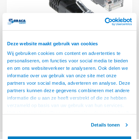
Optica
6.35 m
Plafondbeugels
Vloer/plafond/wand montage
Medische beugels
Fiets beugels
Stroomkabels
Sound
USB C 
HDMI 
Netwe
Stroo
BNC T
Coax &
RCA &
XLR &
TV standaarden
Accessoires
Monitorarm accessoires
Magnetron beugels
BNC / SDI Kabels
USB 2
HDMI 
Netwe
Overi
BNC A
Coax 
RCA &
Conne
Accessoires TV liften
Draaiplateau
Coax en F-Connector Kabels
HDMI 
Netwe
Verle
Deze website maakt gebruik van cookies
Composiet Video Kabels
Wij gebruiken cookies om content en advertenties te
HDMI 
Stekk
personaliseren, om functies voor social media te bieden
Audio kabels
€12,95
en om ons websiteverkeer te analyseren. Ook delen we
Power
informatie over uw gebruik van onze site met onze
VOOR 15:00 BESTELD, MORGEN GELEVERD!
XLR en Jack Kabels
partners voor social media, adverteren en analyse. Deze
Stroo
partners kunnen deze gegevens combineren met andere
ACT Zwarte 7 meter U/UTP CAT6A patchkabels met RJ45 connectoren
Speaker kabels
informatie die u aan ze heeft verstrekt of die ze hebben
Lees meer
verzameld op basis van uw gebruik van hun services.
Offerte aanvragen? Bel, mail, chat of maak een login aan! (075 - 655
Het chatcontact is alleen mogelijk als u de cookies heeft
55 80 of mail naar
info@braca.nl
)
geaccepteerd.
Details tonen