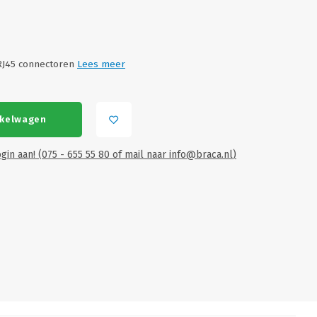
RJ45 connectoren
Lees meer
nkelwagen
gin aan! (075 - 655 55 80 of mail naar
info@braca.nl
)