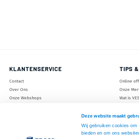
KLANTENSERVICE
TIPS &
Contact
Online of
Over Ons
Onze Mer
Onze Webshops
Wat is VE
Levertijden, dagen en voorwaarden
TV beugel
Verzendkosten
TV standa
Deze website maakt gebru
Retourneren en service
TV lift ke
Wij gebruiken cookies om c
Garantie
Monitora
bieden en om ons websitev