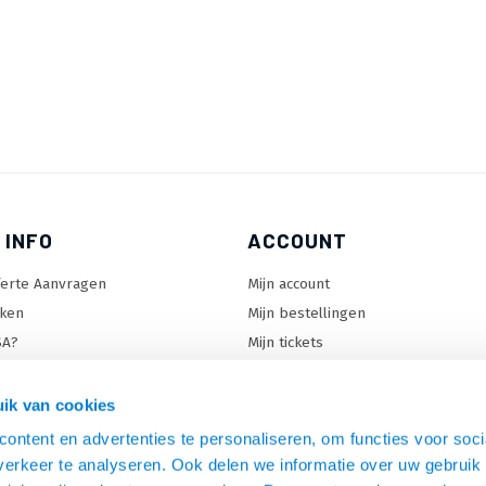
 INFO
ACCOUNT
ferte Aanvragen
Mijn account
ken
Mijn bestellingen
SA?
Mijn tickets
 keuzehulp
Mijn wenslijst
ard keuzehulp
ik van cookies
uzehulp
ontent en advertenties te personaliseren, om functies voor soci
rm keuzehulp
erkeer te analyseren. Ook delen we informatie over uw gebruik 