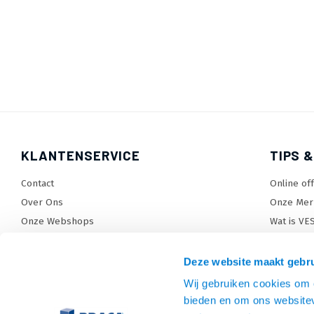
KLANTENSERVICE
TIPS &
Contact
Online of
Over Ons
Onze Mer
Onze Webshops
Wat is VE
Levertijden, dagen en voorwaarden
TV beugel
Verzendkosten
TV standa
Deze website maakt gebru
Retourneren en service
TV lift ke
Wij gebruiken cookies om c
Garantie
Monitora
bieden en om ons websitev