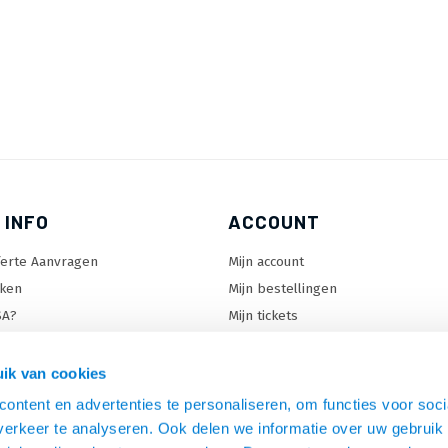
 INFO
ACCOUNT
ferte Aanvragen
Mijn account
ken
Mijn bestellingen
SA?
Mijn tickets
 keuzehulp
Mijn wenslijst
ard keuzehulp
ik van cookies
uzehulp
ontent en advertenties te personaliseren, om functies voor soci
rm keuzehulp
erkeer te analyseren. Ook delen we informatie over uw gebruik 