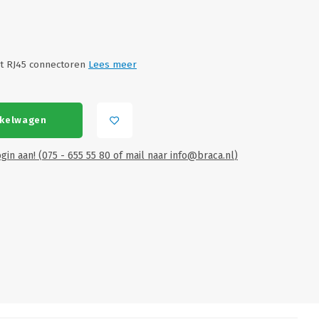
t RJ45 connectoren
Lees meer
nkelwagen
gin aan! (075 - 655 55 80 of mail naar
info@braca.nl
)