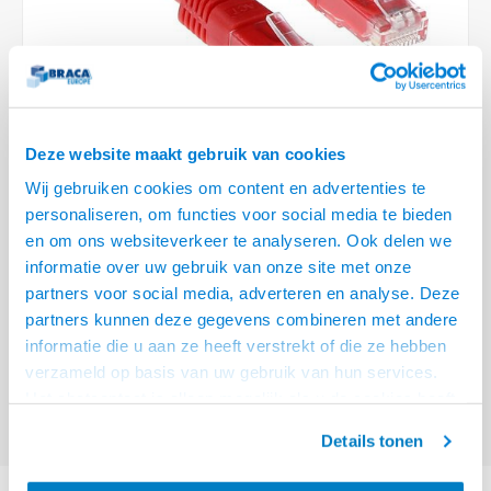
Optica
6.35 m
Plafondbeugels
Vloer/plafond/wand montage
Medische beugels
Fiets beugels
Stroomkabels
Sound
USB C 
HDMI 
Netwe
Stroo
BNC T
Coax &
RCA &
XLR &
TV standaarden
Accessoires
Monitorarm accessoires
Magnetron beugels
BNC / SDI Kabels
USB 2
HDMI 
Netwe
Overi
BNC A
Coax 
RCA &
Conne
Accessoires TV liften
Draaiplateau
Coax en F-Connector Kabels
HDMI 
Netwe
Verle
Deze website maakt gebruik van cookies
Composiet Video Kabels
Wij gebruiken cookies om content en advertenties te
HDMI 
Stekk
personaliseren, om functies voor social media te bieden
Audio kabels
€9,95
en om ons websiteverkeer te analyseren. Ook delen we
Power
informatie over uw gebruik van onze site met onze
VOOR 15:00 BESTELD, MORGEN GELEVERD!
XLR en Jack Kabels
partners voor social media, adverteren en analyse. Deze
Stroo
partners kunnen deze gegevens combineren met andere
ACT Rode 5 meter U/UTP CAT6A patchkabels met RJ45 connectoren
Lees
Speaker kabels
informatie die u aan ze heeft verstrekt of die ze hebben
meer
verzameld op basis van uw gebruik van hun services.
Offerte aanvragen? Bel, mail, chat of maak een login aan! (075 - 655
Het chatcontact is alleen mogelijk als u de cookies heeft
55 80 of mail naar
info@braca.nl
)
geaccepteerd.
Details tonen