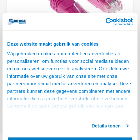
Optica
6.35 m
Plafondbeugels
Vloer/plafond/wand montage
Medische beugels
Fiets beugels
Stroomkabels
Sound
USB C 
HDMI 
Netwe
Stroo
BNC T
Coax &
RCA &
XLR &
TV standaarden
Accessoires
Monitorarm accessoires
Magnetron beugels
BNC / SDI Kabels
USB 2
HDMI 
Netwe
Overi
BNC A
Coax 
RCA &
Conne
Accessoires TV liften
Draaiplateau
Coax en F-Connector Kabels
HDMI 
Netwe
Verle
Deze website maakt gebruik van cookies
Composiet Video Kabels
Wij gebruiken cookies om content en advertenties te
HDMI 
Stekk
personaliseren, om functies voor social media te bieden
Audio kabels
€28,95
en om ons websiteverkeer te analyseren. Ook delen we
Power
informatie over uw gebruik van onze site met onze
VOOR 15:00 BESTELD, MORGEN GELEVERD!
XLR en Jack Kabels
partners voor social media, adverteren en analyse. Deze
Stroo
partners kunnen deze gegevens combineren met andere
ACT Roze 20 meter U/UTP CAT6A patchkabels met RJ45 connectoren
Speaker kabels
informatie die u aan ze heeft verstrekt of die ze hebben
Lees meer
verzameld op basis van uw gebruik van hun services.
Offerte aanvragen? Bel, mail, chat of maak een login aan! (075 - 655
Het chatcontact is alleen mogelijk als u de cookies heeft
55 80 of mail naar
info@braca.nl
)
geaccepteerd.
Details tonen