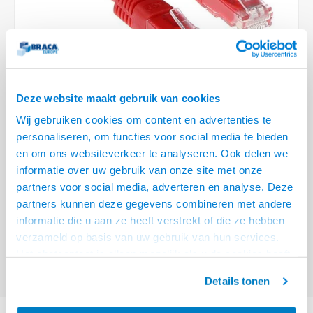
Optica
6.35 m
Plafondbeugels
Vloer/plafond/wand montage
Medische beugels
Fiets beugels
Stroomkabels
Sound
USB C 
HDMI 
Netwe
Stroo
BNC T
Coax &
RCA &
XLR &
TV standaarden
Accessoires
Monitorarm accessoires
Magnetron beugels
BNC / SDI Kabels
USB 2
HDMI 
Netwe
Overi
BNC A
Coax 
RCA &
Conne
Accessoires TV liften
Draaiplateau
Coax en F-Connector Kabels
HDMI 
Netwe
Verle
Deze website maakt gebruik van cookies
Composiet Video Kabels
Wij gebruiken cookies om content en advertenties te
HDMI 
Stekk
personaliseren, om functies voor social media te bieden
Audio kabels
€28,95
en om ons websiteverkeer te analyseren. Ook delen we
Power
informatie over uw gebruik van onze site met onze
VOOR 15:00 BESTELD, MORGEN GELEVERD!
XLR en Jack Kabels
partners voor social media, adverteren en analyse. Deze
Stroo
partners kunnen deze gegevens combineren met andere
ACT Rode 20 meter U/UTP CAT6A patchkabels met RJ45 connectoren
Speaker kabels
informatie die u aan ze heeft verstrekt of die ze hebben
Lees meer
verzameld op basis van uw gebruik van hun services.
Offerte aanvragen? Bel, mail, chat of maak een login aan! (075 - 655
Het chatcontact is alleen mogelijk als u de cookies heeft
55 80 of mail naar
info@braca.nl
)
geaccepteerd.
Details tonen