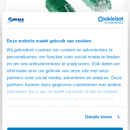
Optica
6.35 m
Plafondbeugels
Vloer/plafond/wand montage
Medische beugels
Fiets beugels
Stroomkabels
Sound
USB C 
HDMI 
Netwe
Stroo
BNC T
Coax &
RCA &
XLR &
TV standaarden
Accessoires
Monitorarm accessoires
Magnetron beugels
BNC / SDI Kabels
USB 2
HDMI 
Netwe
Overi
BNC A
Coax 
RCA &
Conne
Accessoires TV liften
Draaiplateau
Coax en F-Connector Kabels
HDMI 
Netwe
Verle
Deze website maakt gebruik van cookies
Composiet Video Kabels
Wij gebruiken cookies om content en advertenties te
HDMI 
Stekk
personaliseren, om functies voor social media te bieden
Audio kabels
€22,95
en om ons websiteverkeer te analyseren. Ook delen we
Power
informatie over uw gebruik van onze site met onze
VOOR 15:00 BESTELD, MORGEN GELEVERD!
XLR en Jack Kabels
partners voor social media, adverteren en analyse. Deze
Stroo
partners kunnen deze gegevens combineren met andere
ACT Groene 15 meter U/UTP CAT6A patchkabels met RJ45 connectoren
Speaker kabels
informatie die u aan ze heeft verstrekt of die ze hebben
Lees meer
verzameld op basis van uw gebruik van hun services.
Offerte aanvragen? Bel, mail, chat of maak een login aan! (075 - 655
Het chatcontact is alleen mogelijk als u de cookies heeft
55 80 of mail naar
info@braca.nl
)
geaccepteerd.
Details tonen