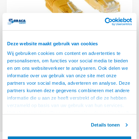
Optica
6.35 m
Plafondbeugels
Vloer/plafond/wand montage
Medische beugels
Fiets beugels
Stroomkabels
Sound
USB C 
HDMI 
Netwe
Stroo
BNC T
Coax &
RCA &
XLR &
TV standaarden
Accessoires
Monitorarm accessoires
Magnetron beugels
BNC / SDI Kabels
USB 2
HDMI 
Netwe
Overi
BNC A
Coax 
RCA &
Conne
Accessoires TV liften
Draaiplateau
Coax en F-Connector Kabels
HDMI 
Netwe
Verle
Deze website maakt gebruik van cookies
Composiet Video Kabels
Wij gebruiken cookies om content en advertenties te
HDMI 
Stekk
personaliseren, om functies voor social media te bieden
Audio kabels
€5,95
en om ons websiteverkeer te analyseren. Ook delen we
Power
informatie over uw gebruik van onze site met onze
VOOR 15:00 BESTELD, MORGEN GELEVERD!
XLR en Jack Kabels
partners voor social media, adverteren en analyse. Deze
Stroo
partners kunnen deze gegevens combineren met andere
ACT Gele 1,5 meter U/UTP CAT6A patchkabels met RJ45 connectoren
Speaker kabels
informatie die u aan ze heeft verstrekt of die ze hebben
Lees meer
verzameld op basis van uw gebruik van hun services.
Offerte aanvragen? Bel, mail, chat of maak een login aan! (075 - 655
Het chatcontact is alleen mogelijk als u de cookies heeft
55 80 of mail naar
info@braca.nl
)
geaccepteerd.
Details tonen